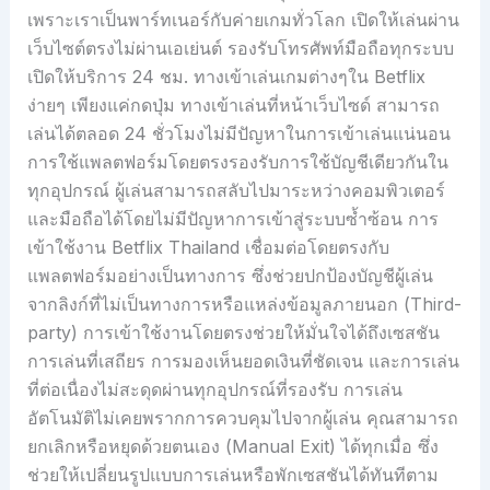
เพราะเราเป็นพาร์ทเนอร์กับค่ายเกมทั่วโลก เปิดให้เล่นผ่าน
เว็บไซต์ตรงไม่ผ่านเอเย่นต์ รองรับโทรศัพท์มือถือทุกระบบ
เปิดให้บริการ 24 ชม. ทางเข้าเล่นเกมต่างๆใน Betflix
ง่ายๆ เพียงแค่กดปุ่ม ทางเข้าเล่นที่หน้าเว็บไซด์ สามารถ
เล่นได้ตลอด 24 ชั่วโมงไม่มีปัญหาในการเข้าเล่นแน่นอน
การใช้แพลตฟอร์มโดยตรงรองรับการใช้บัญชีเดียวกันใน
ทุกอุปกรณ์ ผู้เล่นสามารถสลับไปมาระหว่างคอมพิวเตอร์
และมือถือได้โดยไม่มีปัญหาการเข้าสู่ระบบซ้ำซ้อน การ
เข้าใช้งาน Betflix Thailand เชื่อมต่อโดยตรงกับ
แพลตฟอร์มอย่างเป็นทางการ ซึ่งช่วยปกป้องบัญชีผู้เล่น
จากลิงก์ที่ไม่เป็นทางการหรือแหล่งข้อมูลภายนอก (Third-
party) การเข้าใช้งานโดยตรงช่วยให้มั่นใจได้ถึงเซสชัน
การเล่นที่เสถียร การมองเห็นยอดเงินที่ชัดเจน และการเล่น
ที่ต่อเนื่องไม่สะดุดผ่านทุกอุปกรณ์ที่รองรับ การเล่น
อัตโนมัติไม่เคยพรากการควบคุมไปจากผู้เล่น คุณสามารถ
ยกเลิกหรือหยุดด้วยตนเอง (Manual Exit) ได้ทุกเมื่อ ซึ่ง
ช่วยให้เปลี่ยนรูปแบบการเล่นหรือพักเซสชันได้ทันทีตาม