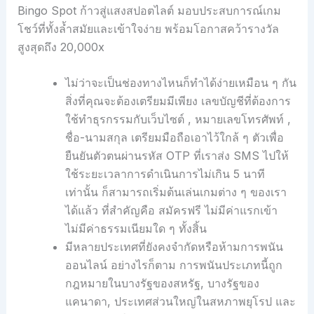
Bingo Spot ก้าวสู่แสงสปอตไลต์ มอบประสบการณ์เกม
โชว์ที่ทั้งล้ำสมัยและเข้าใจง่าย พร้อมโอกาสคว้ารางวัล
สูงสุดถึง 20,000x
ไม่ว่าจะเป็นช่องทางไหนก็ทำได้ง่ายเหมือน ๆ กัน
สิ่งที่คุณจะต้องเตรียมมีเพียง เลขบัญชีที่ต้องการ
ใช้ทำธุรกรรมกับเว็บไซต์ , หมายเลขโทรศัพท์ ,
ชื่อ-นามสกุล เตรียมมือถือเอาไว้ใกล้ ๆ ตัวเพื่อ
ยืนยันตัวตนผ่านรหัส OTP ที่เราส่ง SMS ไปให้
ใช้ระยะเวลาการดำเนินการไม่เกิน 5 นาที
เท่านั้น ก็สามารถเริ่มต้นเล่นเกมต่าง ๆ ของเรา
ได้แล้ว ที่สำคัญคือ สมัครฟรี ไม่มีค่าแรกเข้า
ไม่มีค่าธรรมเนียมใด ๆ ทั้งสิ้น
มีหลายประเทศที่ยังคงจำกัดหรือห้ามการพนัน
ออนไลน์ อย่างไรก็ตาม การพนันประเภทนี้ถูก
กฎหมายในบางรัฐของสหรัฐ, บางรัฐของ
แคนาดา, ประเทศส่วนใหญ่ในสหภาพยุโรป และ