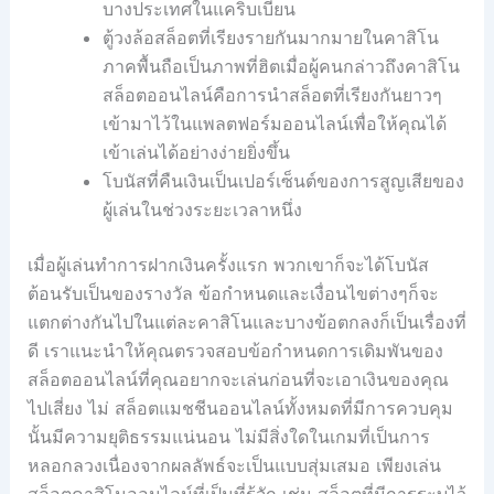
บางประเทศในแคริบเบียน
ตู้วงล้อสล็อตที่เรียงรายกันมากมายในคาสิโน
ภาคพื้นถือเป็นภาพที่ฮิตเมื่อผู้คนกล่าวถึงคาสิโน
สล็อตออนไลน์คือการนำสล็อตที่เรียงกันยาวๆ
เข้ามาไว้ในแพลตฟอร์มออนไลน์เพื่อให้คุณได้
เข้าเล่นได้อย่างง่ายยิ่งขึ้น
โบนัสที่คืนเงินเป็นเปอร์เซ็นต์ของการสูญเสียของ
ผู้เล่นในช่วงระยะเวลาหนึ่ง
เมื่อผู้เล่นทำการฝากเงินครั้งแรก พวกเขาก็จะได้โบนัส
ต้อนรับเป็นของรางวัล ข้อกำหนดและเงื่อนไขต่างๆก็จะ
แตกต่างกันไปในแต่ละคาสิโนและบางข้อตกลงก็เป็นเรื่องที่
ดี เราแนะนำให้คุณตรวจสอบข้อกำหนดการเดิมพันของ
สล็อตออนไลน์ที่คุณอยากจะเล่นก่อนที่จะเอาเงินของคุณ
ไปเสี่ยง ไม่ สล็อตแมชชีนออนไลน์ทั้งหมดที่มีการควบคุม
นั้นมีความยุติธรรมแน่นอน ไม่มีสิ่งใดในเกมที่เป็นการ
หลอกลวงเนื่องจากผลลัพธ์จะเป็นแบบสุ่มเสมอ เพียงเล่น