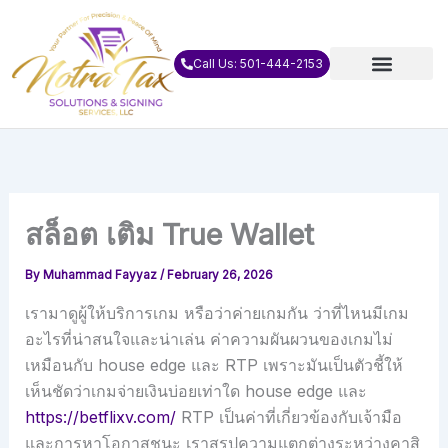
Skip
to
content
Call Us: 501-444-2153
สล็อต เติม True Wallet
By
Muhammad Fayyaz
/
February 26, 2026
เรามาดูผู้ให้บริการเกม หรือว่าค่ายเกมกัน ว่าที่ไหนมีเกม
อะไรที่น่าสนใจและน่าเล่น ค่าความผันผวนของเกมไม่
เหมือนกับ house edge และ RTP เพราะมันเป็นตัวชี้ให้
เห็นชัดว่าเกมจ่ายเงินบ่อยเท่าใด house edge และ
https://betflixv.com/
RTP เป็นค่าที่เกี่ยวข้องกับเจ้ามือ
และการหาโอกาสชนะ เราสรุปความแตกต่างระหว่างคาสิ