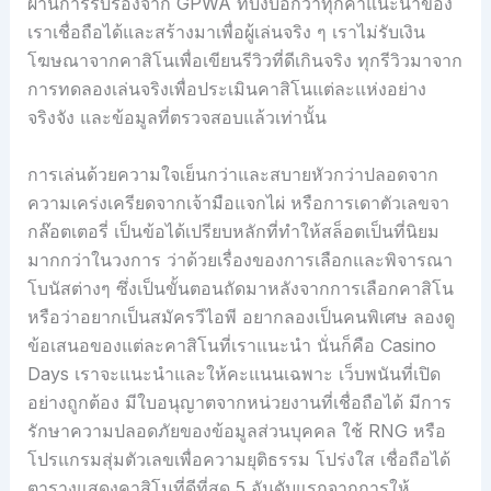
ผ่านการรับรองจาก GPWA ที่บ่งบอกว่าทุกคำแนะนำของ
เราเชื่อถือได้และสร้างมาเพื่อผู้เล่นจริง ๆ เราไม่รับเงิน
โฆษณาจากคาสิโนเพื่อเขียนรีวิวที่ดีเกินจริง ทุกรีวิวมาจาก
การทดลองเล่นจริงเพื่อประเมินคาสิโนแต่ละแห่งอย่าง
จริงจัง และข้อมูลที่ตรวจสอบแล้วเท่านั้น
การเล่นด้วยความใจเย็นกว่าและสบายหัวกว่าปลอดจาก
ความเคร่งเครียดจากเจ้ามือแจกไผ่ หรือการเดาตัวเลขจา
กล๊อตเตอรี่ เป็นข้อได้เปรียบหลักที่ทำให้สล็อตเป็นที่นิยม
มากกว่าในวงการ ว่าด้วยเรื่องของการเลือกและพิจารณา
โบนัสต่างๆ ซึ่งเป็นขั้นตอนถัดมาหลังจากการเลือกคาสิโน
หรือว่าอยากเป็นสมัครวีไอพี อยากลองเป็นคนพิเศษ ลองดู
ข้อเสนอของแต่ละคาสิโนที่เราแนะนำ นั่นก็คือ Casino
Days เราจะแนะนำและให้คะแนนเฉพาะ เว็บพนันที่เปิด
อย่างถูกต้อง มีใบอนุญาตจากหน่วยงานที่เชื่อถือได้ มีการ
รักษาความปลอดภัยของข้อมูลส่วนบุคคล ใช้ RNG หรือ
โปรแกรมสุ่มตัวเลขเพื่อความยุติธรรม โปร่งใส เชื่อถือได้
ตารางแสดงคาสิโนที่ดีที่สุด 5 อันดับแรกจากการให้