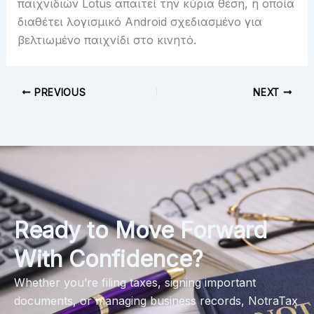
παιχνιδιών Lotus απαιτεί την κύρια θέση, η οποία
διαθέτει λογισμικό Android σχεδιασμένο για
βελτιωμένο παιχνίδι στο κινητό.
PREVIOUS
NEXT
Ready to Move Forward
With Confidence?
Whether you’re filing taxes, signing important
documents, or managing business records, NotraTax