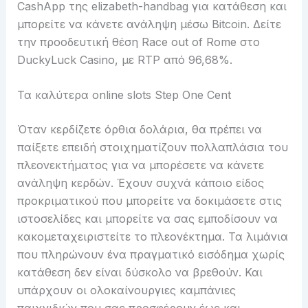
CashApp της elizabeth-handbag για κατάθεση και
μπορείτε να κάνετε ανάληψη μέσω Bitcoin. Δείτε
την προοδευτική θέση Race out of Rome στο
DuckyLuck Casino, με RTP από 96,68%.
Τα καλύτερα online slots Step One Cent
Όταν κερδίζετε όρθια δολάρια, θα πρέπει να
παίξετε επειδή στοιχηματίζουν πολλαπλάσια του
πλεονεκτήματος για να μπορέσετε να κάνετε
ανάληψη κερδών. Έχουν συχνά κάποιο είδος
προκριματικού που μπορείτε να δοκιμάσετε στις
ιστοσελίδες και μπορείτε να σας εμποδίσουν να
κακομεταχειριστείτε το πλεονέκτημα. Τα λιμάνια
που πληρώνουν ένα πραγματικό εισόδημα χωρίς
κατάθεση δεν είναι δύσκολο να βρεθούν. Και
υπάρχουν οι ολοκαίνουργιες καμπάνιες