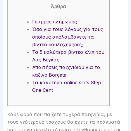
Άρθρα
Γραμμές πληρωμής
Όσο για τους λόγους για τους
οποίους απολαμβάνετε τα
βίντεο κουλοχέρηδες;
Τα 5 καλύτερα βίντεο κλιπ του
Λας Βέγκας
Απαιτήσεις παιχνιδιού για το
καζίνο Borgata
Τα καλύτερα online slots Step
One Cent
Κάθε φορά που παίζετε τυχερά παιχνίδια, με
τους νεότερους τροχούς θα έχετε τα πράγματά
σας σε ένα μεγάλο τζάκποτ. Ο ενθουσιασμός της