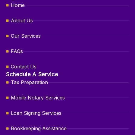
f
i
Home
n
About Us
Our Services
FAQs
Contact Us
Schedule A Service
Tax Preparation
Mobile Notary Services
Loan Signing Services
Bookkeeping Assistance