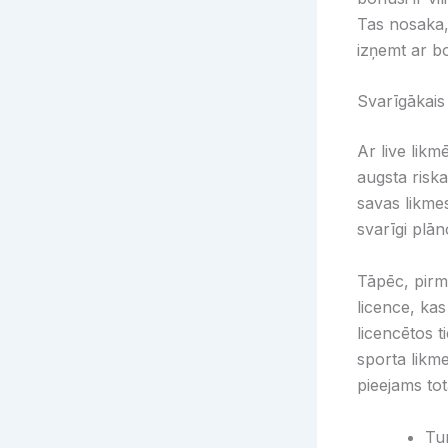
Tas nosaka,
izņemt ar b
Svarīgākais
Ar live likm
augsta riska
savas likmes
svarīgi plā
Tāpēc, pirms
licence, kas
licencētos t
sporta likme
pieejams tot
Tur