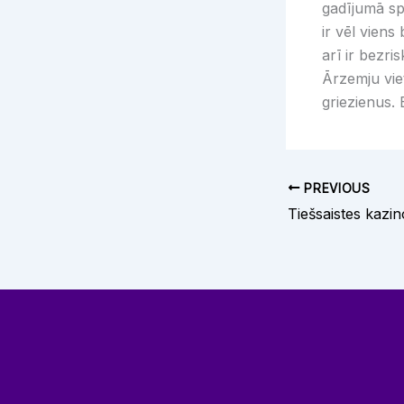
gadījumā sp
ir vēl vien
arī ir bezris
Ārzemju vie
griezienus. 
PREVIOUS