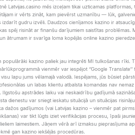
nē Latvijas.casino mēs izceļam tikai uzticamas platformas, 
tājam ir vērts zināt, kam pievērst uzmanību — lūk, galvenie
 izdarīt gudru izvēli. Daudzos cienījamos kazino ir atsaucīg
as spēj risināt ar finanšu darījumiem saistītas problēmas.
ei un ātrumam ir svarīga loma kopējās online kazino pieredz
 populārāki kazino paliek jau integrēti MI tulkošanas rīki. T
ārlūkprogrammā vienmēr var iespējot ‘’Google Translate’’ f
 visu lapu jums vēlamajā valodā. Iespējams, jūs būsiet pārst
ofesionālas un labas klientu atbalsta komandas nav nemaz t
 Ilgstošu apstrādes laiku vai neskaidrību gadījumā sazināš
lsta dienestu var sniegt ieskatu situācijā un situācijas risināj
ka dažos gadījumos (vai Latvijas kazino – vienmēr pat pirm
kšanas) var tikt lūgts iziet verifikācijas procesu, īpaši jaun
 lieliem laimestiem. Jāņem vērā arī izmaksu pieprasījuma a
etekmē gan kazino iekšējās procedūras.