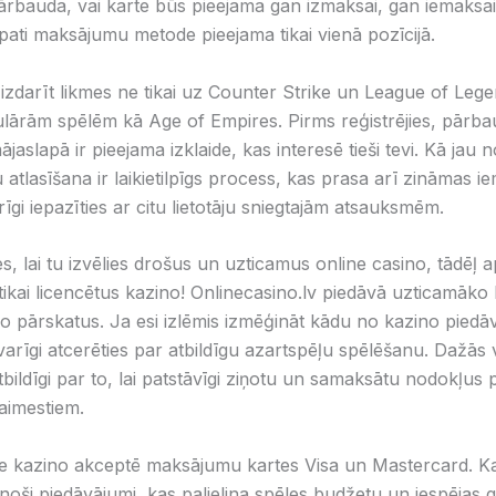
ārbauda, vai karte būs pieejama gan izmaksai, gan iemaksai
pati maksājumu metode pieejama tikai vienā pozīcijā.
izdarīt likmes ne tikai uz Counter Strike un League of Lege
ārām spēlēm kā Age of Empires. Pirms reģistrējies, pārbau
mājaslapā ir pieejama izklaide, kas interesē tieši tevi. Kā jau 
 atlasīšana ir laikietilpīgs process, kas prasa arī zināmas i
rīgi iepazīties ar citu lietotāju sniegtajām atsauksmēm.
s, lai tu izvēlies drošus un uzticamus online casino, tādēļ
ikai licencētus kazino! Onlinecasino.lv piedāvā uzticamāko 
no pārskatus. Ja esi izlēmis izmēģināt kādu no kazino piedā
varīgi atcerēties par atbildīgu azartspēļu spēlēšanu. Dažās v
 atbildīgi par to, lai patstāvīgi ziņotu un samaksātu nodokļus
laimestiem.
ine kazino akceptē maksājumu kartes Visa un Mastercard. K
linoši piedāvājumi, kas palielina spēles budžetu un iespējas g