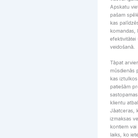
Apskatu viet
pašam spēlē
kas palīdzēs
komandas, k
efektivitāt
veidošanā.
Tāpat arvien
mūsdienās p
kas iztulkos
patiešām pr
sastopamas.
klientu atba
Jāatceras, 
izmaksas vei
kontiem vai
laiks, ko i