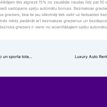
ēlētājam tiks atgriezti 15% no zaudētās naudas līdz pat 50 
s bieži sastopams spēļu automātu bonuss. Bezmaksas griezie
ka griezieni, tikai tie jau sākotnēji tiek veikt uz tiešsaistes ka
tnēs mēdz piedāvāt arī bezmaksas griezienus un bezdepoz
Bezriska griezieni ir viens no iecienītākajiem spēļu automā
Tiešsaistes kazino un sporta totalizators Oficiālā Spelet Vietne