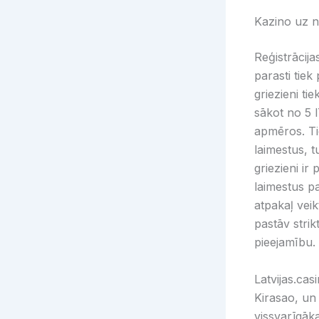
Kazino uz 
Reģistrācija
parasti tiek
griezieni ti
sākot no 5 l
apmēros. Tie
laimestus, 
griezieni ir
laimestus p
atpakaļ vei
pastāv strik
pieejamību.
Latvijas.cas
Kirasao, un
vissvarīgāka