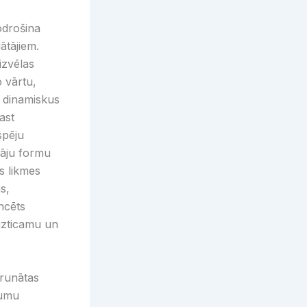
odrošina
ātājiem.
izvēlas
 vārtu,
ā dinamiskus
ast
spēju
ētāju formu
s likmes
s,
encēts
 uzticamu un
trunātas
jumu