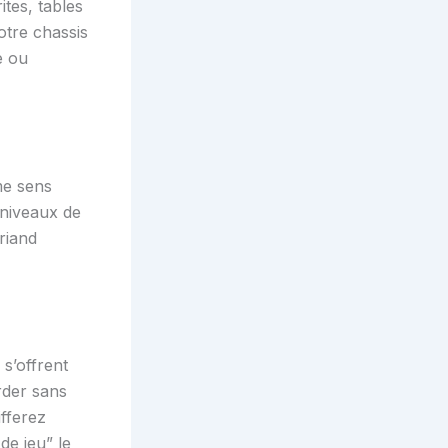
tes, tables
otre chassis
e ou
me sens
 niveaux de
riand
s’offrent
rder sans
ifferez
de jeu” le