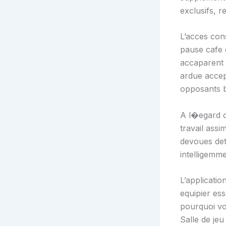
exclusifs, r
L’acces con
pause cafe 
accaparent 
ardue accep
opposants b
A l�egard d
travail ass
devoues det
intelligemme
L’applicatio
equipier es
pourquoi vo
Salle de je