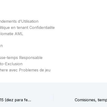
dements d’Utilisation
itique en tenant Confidentialite
plomatie AML
on
sse-temps Responsable
to-Exclusion
here avec Problemes de jeu
Tiradas gratuito: 15 (diez para fecha a lo largo de 3 momentos)