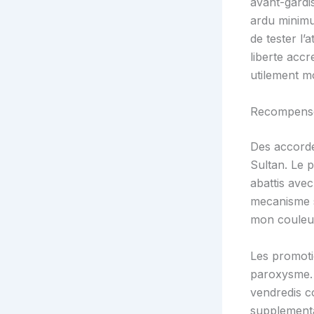
avant-gardi
ardu minimu
de tester l
liberte acc
utilement m
Recompense 
Des accordes
Sultan. Le 
abattis ave
mecanisme s
mon couleur
Les promoti
paroxysme. 
vendredis c
supplementa