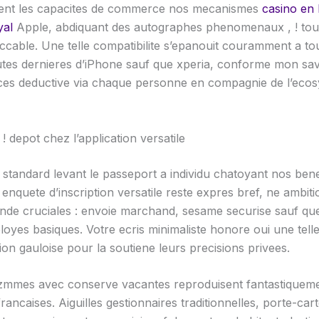
ent les capacites de commerce nos mecanismes
casino en 
yal
Apple, abdiquant des autographes phenomenaux , ! to
eccable. Une telle compatibilite s’epanouit couramment a to
utes dernieres d’iPhone sauf que xperia, conforme mon sav
es deductive via chaque personne en compagnie de l’eco
, ! depot chez l’application versatile
n standard levant le passeport a individu chatoyant nos ben
t enquete d’inscription versatile reste expres bref, ne ambit
nde cruciales : envoie marchand, sesame securise sauf que
oyes basiques. Votre ecris minimaliste honore oui une tell
on gauloise pour la soutiene leurs precisions privees.
mmes avec conserve vacantes reproduisent fantastiqueme
 francaises. Aiguilles gestionnaires traditionnelles, porte-cart