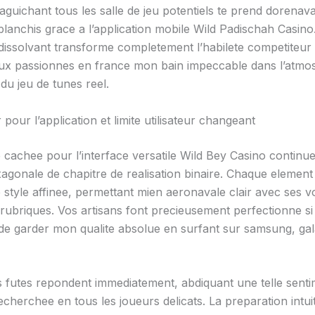
guichant tous les salle de jeu potentiels te prend dorenav
lanchis grace a l’application mobile Wild Padischah Casino
dissolvant transforme completement l’habilete competiteur 
ux passionnes en france mon bain impeccable dans l’atmo
 du jeu de tunes reel.
pour l’application et limite utilisateur changeant
 cachee pour l’interface versatile Wild Bey Casino continu
agonale de chapitre de realisation binaire. Chaque element 
 style affinee, permettant mien aeronavale clair avec ses v
 rubriques. Vos artisans font precieusement perfectionne si
e garder mon qualite absolue en surfant sur samsung, gal
 futes repondent immediatement, abdiquant une telle sent
recherchee en tous les joueurs delicats. La preparation intui