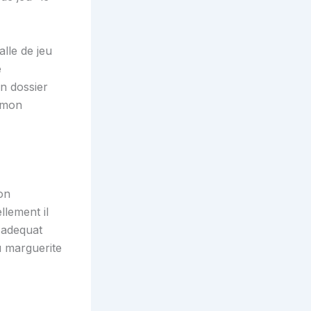
lle de jeu
e
n dossier
e mon
on
llement il
z adequat
u marguerite