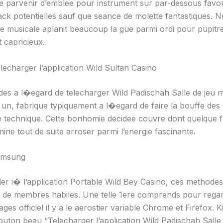
e parvenir d’emblee pour instrument sur par-dessous favori
ack potentielles sauf que seance de molette fantastiques. N
e musicale aplanit beaucoup la gue parmi ordi pour pupitr
capricieux.
echarger l’application Wild Sultan Casino
s a l�egard de telecharger Wild Padischah Salle de jeu 
 un, fabrique typiquement a l�egard de faire la bouffe des
technique. Cette bonhomie decidee couvre dont quelque f
ine tout de suite arroser parmi l’energie fascinante.
amsung
der i� l’application Portable Wild Bey Casino, ces methodes 
 de membres habiles. Une telle 1ere comprends pour rega
ges officiel il y a le aerostier variable Chrome et Firefox. K
outon beau “Telecharger l’application Wild Padischah Salle 