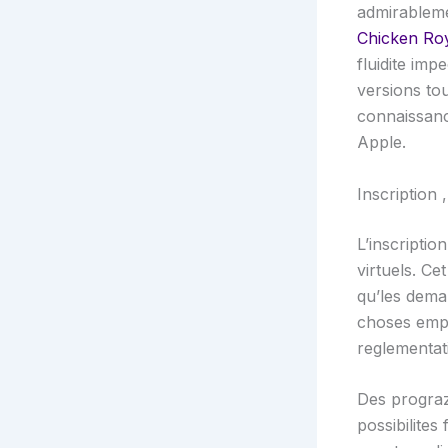
admirablem
Chicken Ro
fluidite imp
versions to
connaissanc
Apple.
Inscription 
L’inscriptio
virtuels. Ce
qu’les dema
choses empl
reglementati
Des prograz
possibilites