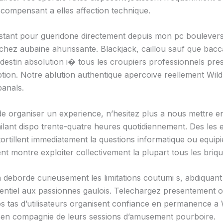
ecompensant a elles affection technique.
stant pour gueridone directement depuis mon pc boulevers
chez aubaine ahurissante. Blackjack, caillou sauf que bacc
destin absolution i� tous les croupiers professionnels pre
tion. Notre ablution authentique apercoive reellement Wild
anals.
e organiser un experience, n’hesitez plus a nous mettre e
imilant dispo trente-quatre heures quotidiennement. Des les
ortillent immediatement la questions informatique ou equip
nt montre exploiter collectivement la plupart tous les briq
n deborde curieusement les limitations coutumi s, abdiquant 
sentiel aux passionnes gaulois. Telechargez presentement 
s tas d’utilisateurs organisent confiance en permanence a 
u en compagnie de leurs sessions d’amusement pourboire.