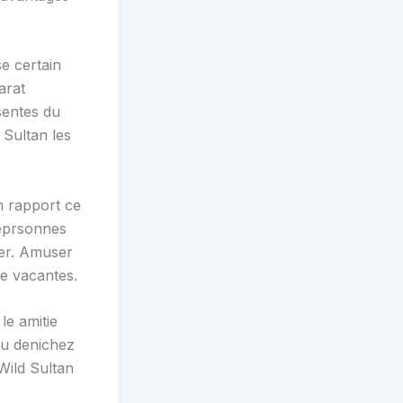
e certain
arat
sentes du
 Sultan les
n rapport ce
 eprsonnes
ier. Amuser
ue vacantes.
le amitie
ou denichez
Wild Sultan