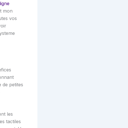
ligne
ut mon
utes vos
oir
systeme
efices
ionnant
 de petites
e
nt les
es tactiles