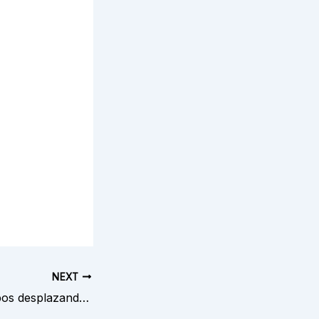
NEXT
Comisiones, tiempos desplazandolo hacia el pelo limites alrededor del utilizar Skrill sobre casas sobre apuestas de Ciertas zonas de espana