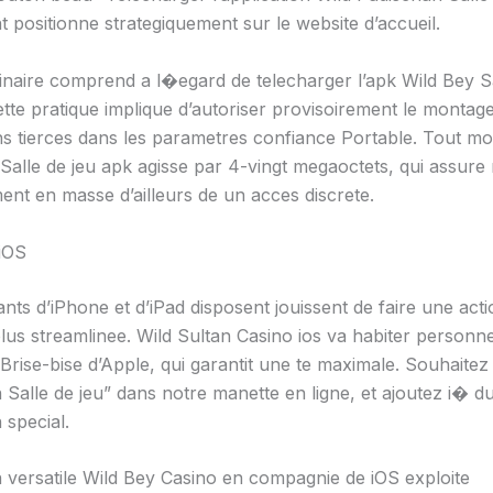
 positionne strategiquement sur le website d’accueil.
dinaire comprend a l�egard de telecharger l’apk Wild Bey Sa
ette pratique implique d’autoriser provisoirement le montag
ons tierces dans les parametres confiance Portable. Tout mo
 Salle de jeu apk agisse par 4-vingt megaoctets, qui assur
ent en masse d’ailleurs de un acces discrete.
 iOS
nts d’iPhone et d’iPad disposent jouissent de faire une acti
us streamlinee. Wild Sultan Casino ios va habiter personne
 Brise-bise d’Apple, qui garantit une te maximale. Souhaite
 Salle de jeu” dans notre manette en ligne, et ajoutez i� d
n special.
on versatile Wild Bey Casino en compagnie de iOS exploite