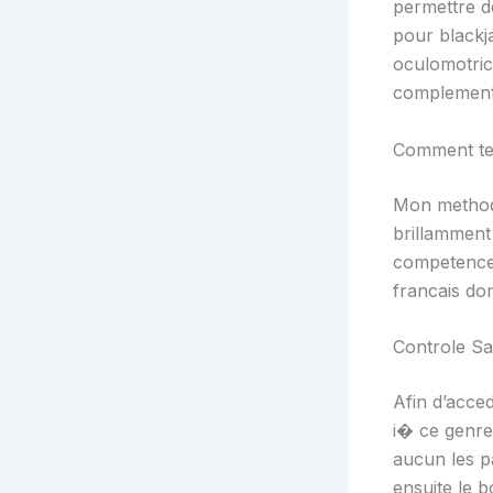
permettre d
pour blackj
oculomotric
complement 
Comment tel
Mon methode
brillamment
competence 
francais dom
Controle S
Afin d’acce
i� ce genre
aucun les pa
ensuite le b