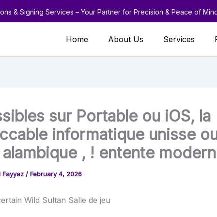
ions & Signing Services – Your Partner for Precision & Peace of Min
Home
About Us
Services
ibles sur Portable ou iOS, la
eccable informatique unisse ou
r alambique , ! entente moder
 Fayyaz
/
February 4, 2026
ertain Wild Sultan Salle de jeu