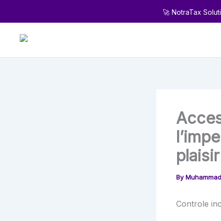
Skip
🚀 NotraTax Solut
to
content
Access
l’imp
plaisi
By
Muhammad
Controle inc