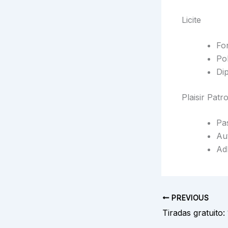
Licite
Fon
Pol
Di
Plaisir Patr
Pa
Au
Ad
PREVIOUS