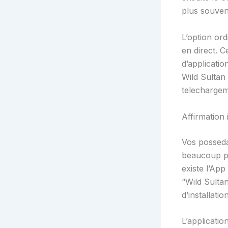
plus souvent
L’option or
en direct. C
d’applicati
Wild Sultan
telechargem
Affirmation
Vos posseda
beaucoup pl
existe l’App
“Wild Sultan
d’installatio
L’applicati