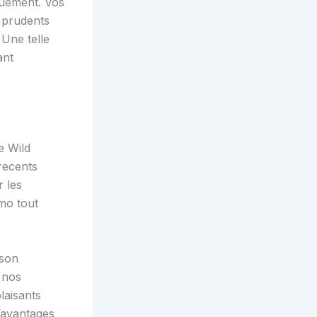
quement. Vos
 prudents
Une telle
ant
e Wild
recents
r les
imo tout
 son
 nos
laisants
’avantages