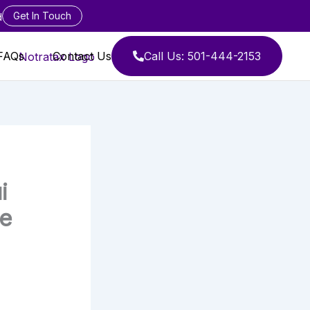
Get In Touch
d
FAQs
Contact Us
Call Us: 501-444-2153
i
ne