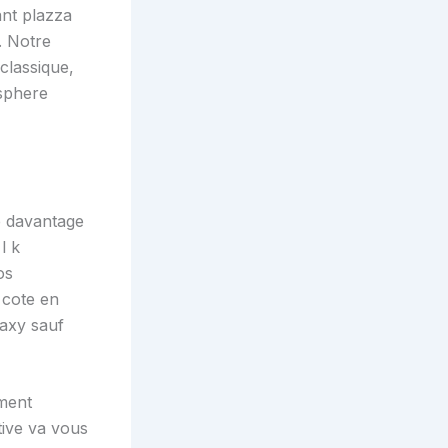
ant plazza
. Notre
classique,
sphere
e davantage
l k
os
 cote en
axy sauf
iment
tive va vous