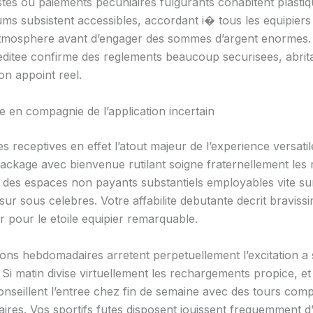
stes ou paiements pecuniaires fulgurants cohabitent plasti
ms subsistent accessibles, accordant i� tous les equipiers
’atmosphere avant d’engager des sommes d’argent enormes. 
reditee confirme des reglements beaucoup securisees, abrit
on appoint reel.
en compagnie de l’application incertain
 receptives en effet l’atout majeur de l’experience versatil
package avec bienvenue rutilant soigne fraternellement les 
c des espaces non payants substantiels employables vite su
ur sous celebres. Votre affabilite debutante decrit braviss
 pour le etoile equipier remarquable.
ons hebdomadaires arretent perpetuellement l’excitation a
Si matin divise virtuellement les rechargements propice, et
onseillent l’entree chez fin de semaine avec des tours comp
ires. Vos sportifs futes disposent jouissent frequemment d