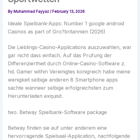
By
Muhammad Fayyaz
/
February 13, 2026
Ideale Spielbank-Apps: Number 1 google android
Casinos as part of Gro?britannien (2026)
Die Lieblings-Casino-Applications auszuwahlen, war
gar nicht dass einfach. Auf das Prufung der
Differenziertheit durch Online-Casino-Software z.
hd. Gamer within Vereinigtes konigreich habe meine
wenigkeit selbige anderen 8 Smartphone apps
sachte wanneer selbige erfolgreichsten zum
Herunterladen exquisit.
two. Betway Spielbank-Software package
Betway finden sie auf unter anderem eine
hervorragende Spielsaal-Application, nachfolgende