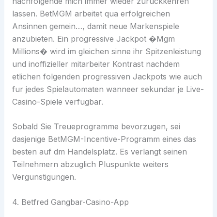
nachfolgende mich immer wieder zuruckkehren
lassen. BetMGM arbeitet qua erfolgreichen
Ansinnen gemein…, damit neue Markenspiele
anzubieten. Ein progressive Jackpot �Mgm
Millions� wird im gleichen sinne ihr Spitzenleistung
und inoffizieller mitarbeiter Kontrast nachdem
etlichen folgenden progressiven Jackpots wie auch
fur jedes Spielautomaten wanneer sekundar je Live-
Casino-Spiele verfugbar.
Sobald Sie Treueprogramme bevorzugen, sei
dasjenige BetMGM-Incentive-Programm eines das
besten auf dm Handelsplatz. Es verlangt seinen
Teilnehmern abzuglich Pluspunkte weiters
Vergunstigungen.
4. Betfred Gangbar-Casino-App