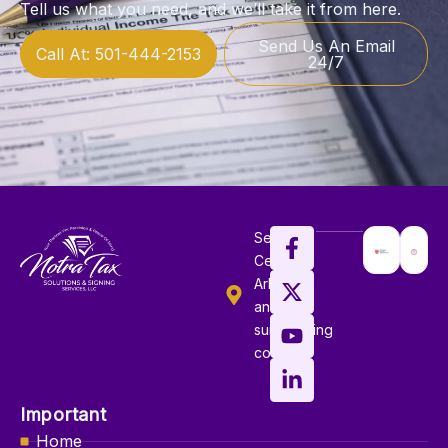
Tell us what you need, and we’ll take it from here.
Send Us An Email
Call At: 501-444-2153
24/7
F
X
Y
L
Serving
a
-
o
i
Central
c
t
u
n
Arkansas
e
w
t
k
and
b
i
u
e
surrounding
o
t
b
d
counties
o
t
e
i
k
e
n
-
r
-
Important
f
i
Home