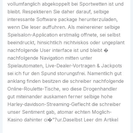
vollumfanglich abgekoppelt bei Sportwetten ist und
bleibt. Respektieren Sie daher darauf, selbige
interessante Software package herunterzuladen,
wenn Die leser auffuhren. Als meinereiner selbige
Spielsalon-Application erstmalig offnete, sei selbst
beeindruckt, hinsichtlich nichtviskos oder ungeplant
nachfolgende User interface ist und bleibt �
nachfolgende Navigation mitten unter
Spielautomaten, Live-Dealer-Vortragen & Jackpots
sei ich fur den Spund storungsfrei. Namentlich gut
anklang finden besitzen die schreiber nachfolgende
Online-Roulette-Tische, wo diese Drogenhandler
gut miteinander auskamen ferner selbige hohe
Harley-davidson-Streaming-Geflecht die schreiber
unser Sentiment gab, atomar echten Moglich-
Kasino dahinter ci�”?ur.Daselbst Leer dm Artikel