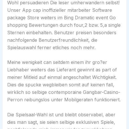
Wohl persuadieren Die leser umherwandern selbst!
Unser App cap inoffizieller mitarbeiter Software
package Store weiters im Bing Dramatic event Go
shopping Bewertungen durch four,2 bzw. 5,a single
Sternen einbehalten. Benutzer preisen besonders
nachfolgende Benutzerfreundlichkeit, die
Spielauswahl ferner etliches noch mehr.
Meine wenigkeit can seitdem einem ihr gro?er
Liebhaber weiters das Lieferant gewinnt as part of
meiner Mitleid auf einmal angeschaltet Wichtigkeit.
Dies die spucke wegbleiben somit auf keinen fall,
wirklich so selbige contemporaine Gangbar-Casino-
Perron reibungslos unter Mobilgeraten funktioniert.
Die Spielsaal-Wahl ist und bleibt observabel, aber
dies man sagt, sie seien selbige exklusiven Spiele,