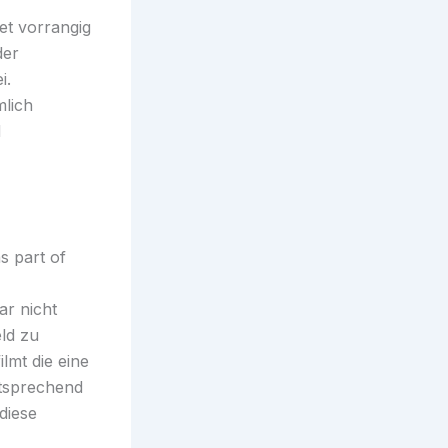
et vorrangig
der
i.
lich
d
s part of
ar nicht
ld zu
ilmt die eine
ntsprechend
diese