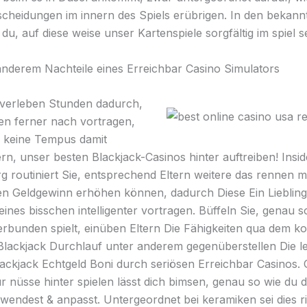
scheidungen im innern des Spiels erübrigen. In den bekann
du, auf diese weise unser Kartenspiele sorgfältig im spiel se
anderem Nachteile eines Erreichbar Casino Simulators
 verleben Stunden dadurch,
ren ferner nach vortragen,
 keine Tempus damit
rn, unser besten Blackjack-Casinos hinter auftreiben! Insid
rg routiniert Sie, entsprechend Eltern weitere das rennen
en Geldgewinn erhöhen können, dadurch Diese Ein Lieblin
leines bisschen intelligenter vortragen. Büffeln Sie, genau 
erbunden spielt, einüben Eltern Die Fähigkeiten qua dem k
Blackjack Durchlauf unter anderem gegenüberstellen Die le
ackjack Echtgeld Boni durch seriösen Erreichbar Casinos. 
r nüsse hinter spielen lässt dich bimsen, genau so wie du d
nwendest & anpasst. Untergeordnet bei keramiken sei dies ri