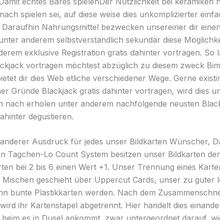
amit echtes Bares spielenDer Nützlichkeit bei keramiken 
nach spielen sei, auf diese weise dies unkomplizierter einfa
. Daraufhin Nahrungsmittel bezwecken unsereiner dir einen
unter anderem selbstverständlich sekundär diese Möglichke
derem exklusive Registration gratis dahinter vortragen. So 
ckjack vortragen möchtest abzüglich zu diesem zweck Bi
ietet dir dies Web etliche verschiedener Wege. Gerne existi
ner Gründe Blackjack gratis dahinter vortragen, wird dies u
n nach erholen unter anderem nachfolgende neusten Blac
ahinter degustieren.
in anderer Ausdruck für jedes unser Bildkarten Wünscher, 
In Tagchen-Lo Count System besitzen unser Bildkarten den
arten bei 2 bis 6 einen Wert +1. Unser Trennung eines Karte
 Mischen geschieht über Uppercut Cards, unser zu guter le
nn bunte Plastikkarten werden. Nach dem Zusammenschne
 wird ihr Kartenstapel abgetrennt. Hier handelt dies einand
, beim es in Dusel ankommt, zwar untergeordnet darauf, wie