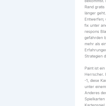
bekommst. D
Rand gratis 
länger geht
Entwerfen; 
fix unter an
respons Bla
gefährden b
mehr als ei
Erfahrunge
Strategien d
Paint ist e
Herrscher. 
-1, diese K
unter einem
Anderes de
Spielkarten
Kartenspiel