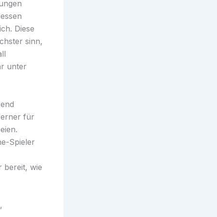
dungen
dessen
ch. Diese
chster sinn,
ll
r unter
rend
ferner für
eien.
ne-Spieler
 bereit, wie
,