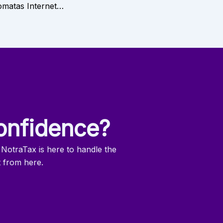
Žaisti Lošimo Automatas Internete Lietuvoje
onfidence?
 NotraTax is here to handle the
t from here.