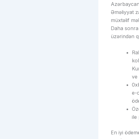
Azərbaycana
Əməliyyat z
müxtəlif məb
Daha sonra h
üzərindən q
Ra
ko
Ku
ve
0xb
e-c
öd
Öz
ile
En iyi ödeme