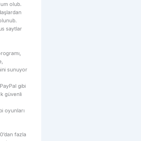
lum olub.
daşlardan
 olunub.
us saytlar
programı,
e,
ini sunuyor
 PayPal gibi
ok güvenli
bi oyunları
10’dan fazla