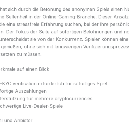
hat sich durch die Betonung des anonymen Spiels einen 
ne Seltenheit in der Online-Gaming-Branche. Dieser Ansatz
 die eine stressfreie Erfahrung suchen, bei der ihre persönl
ben. Der Fokus der Seite auf sofortigen Belohnungen und 
n unterscheidet sie von der Konkurrenz. Spieler können eine
 genießen, ohne sich mit langwierigen Verifizierungsproze
rsetzen zu müssen.
rkmale auf einen Blick
KYC verification erforderlich für sofortiges Spiel
fortige Auszahlungen
terstützung für mehrere cryptocurrencies
chwertige Live-Dealer-Spiele
l und Anbieter