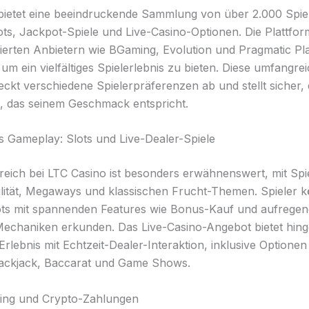
ietet eine beeindruckende Sammlung von über 2.000 Spie
ots, Jackpot-Spiele und Live-Casino-Optionen. Die Plattform
erten Anbietern wie BGaming, Evolution und Pragmatic Pl
m ein vielfältiges Spielerlebnis zu bieten. Diese umfangre
eckt verschiedene Spielerpräferenzen ab und stellt sicher, 
t, das seinem Geschmack entspricht.
s Gameplay: Slots und Live-Dealer-Spiele
reich bei LTC Casino ist besonders erwähnenswert, mit Spi
ilität, Megaways und klassischen Frucht-Themen. Spieler 
ots mit spannenden Features wie Bonus-Kauf und aufrege
chaniken erkunden. Das Live-Casino-Angebot bietet hing
rlebnis mit Echtzeit-Dealer-Interaktion, inklusive Optionen
lackjack, Baccarat und Game Shows.
ing und Crypto-Zahlungen