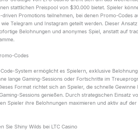
inen stattlichen Preispool von $30.000 bietet. Spieler kön
a-driven Promotions teilnehmen, bei denen Promo-Codes a
 wie Telegram und Instagram geteilt werden. Dieser Ansatz
ofortige Belohnungen und anonymes Spiel, anstatt auf tradi
ramme.
 Promo-Codes
Code-System ermöglicht es Spielern, exklusive Belohnun
hne lange Gaming-Sessions oder Fortschritte im Treuepro
Dieses Format richtet sich an Spieler, die schnelle Gewinn
Gaming-Sessions genießen. Durch strategischen Einsatz 
n Spieler ihre Belohnungen maximieren und aktiv auf der 
ben Sie Shiny Wilds bei LTC Casino