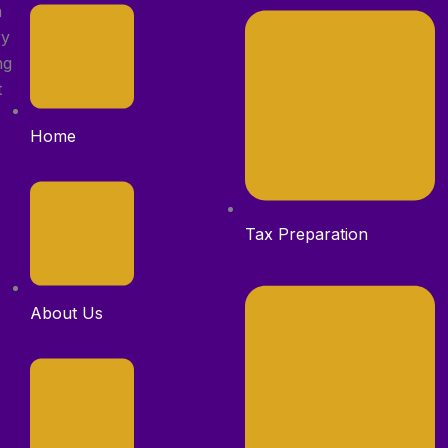
Home
Tax Preparation
About Us