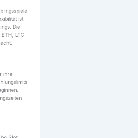
blingsspiele
bilität ist
ings. Die
, ETH, LTC
acht.
r ihre
lungslimits
eginnen.
ngszeiten
che Slot