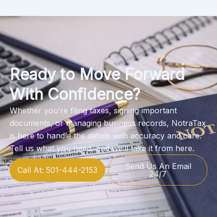
Ready to Move Forward
With Confidence?
Whether you’re filing taxes, signing important
documents, or managing business records, NotraTax
is here to handle the details with accuracy and care.
Tell us what you need, and we’ll take it from here.
Send Us An Email
Call At: 501-444-2153
24/7