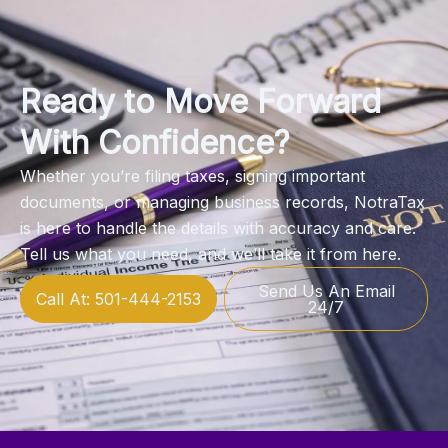
Ready to Move Forward
With Confidence?
Whether you’re filing taxes, signing important
documents, or managing business records, NotraTax
is here to handle the details with accuracy and care.
Tell us what you need, and we’ll take it from here.
Send Us An Email
Call At: 501-444-2153
24/7