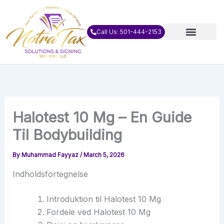
Skip
to
content
Call Us: 501-444-2153
Halotest 10 Mg – En Guide
Til Bodybuilding
By
Muhammad Fayyaz
/
March 5, 2026
Indholdsfortegnelse
Introduktion til Halotest 10 Mg
Fordele ved Halotest 10 Mg