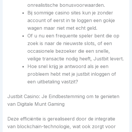
onrealistische bonusvoorwaarden.
Bij sommige casino sites kun je zonder
account of eerst in te loggen een gokje
wagen maar niet met echt geld.
Of u nu een frequente speler bent die op
zoek is naar de nieuwste slots, of een
occasionele bezoeker die een snelle,
veilige transactie nodig heeft, Justbit levert.
Hoe snel krijg je antwoord als je een
probleem hebt met je justbit inloggen of
een uitbetaling vastzit?
Justbit Casino: Je Eindbestemming om te genieten
van Digitale Munt Gaming
Deze efficiëntie is gerealiseerd door de integratie
van blockchain-technologie, wat ook zorgt voor