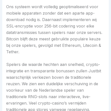
Ons systeem wordt volledig geoptimaliseerd voor
mobiele apparaten zonder dat een aparte app-
download nodig is. Daarnaast implementeren wij
SSL-encryptie voor 256-bit codering voor elke
datatransmissies tussen spelers naar onze servers.
Bitcoin blijft deze meest gebruikte populaire keuze
bij onze spelers, gevolgd met Ethereum, Litecoin &
Tether.
Spelers die waarde hechten aan snelheid, crypto-
integratie en transparante bonussen zullen Justbit
waarschijnlijk verkiezen boven de traditionele
reuzen. We zien een duidelijke verschuiving in de
voorkeur van de Nederlandse speler van
traditionele RNG-slots naar interactieve, live-
ervaringen. Veel crypto-casino’s vermijden
traditionele app stores vanwege regelgeving.