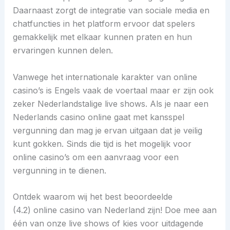
Daarnaast zorgt de integratie van sociale media en
chatfuncties in het platform ervoor dat spelers
gemakkelijk met elkaar kunnen praten en hun
ervaringen kunnen delen.
Vanwege het internationale karakter van online
casino’s is Engels vaak de voertaal maar er zijn ook
zeker Nederlandstalige live shows. Als je naar een
Nederlands casino online gaat met kansspel
vergunning dan mag je ervan uitgaan dat je veilig
kunt gokken. Sinds die tijd is het mogelijk voor
online casino’s om een aanvraag voor een
vergunning in te dienen.
Ontdek waarom wij het best beoordeelde
(4.2) online casino van Nederland zijn! Doe mee aan
één van onze live shows of kies voor uitdagende