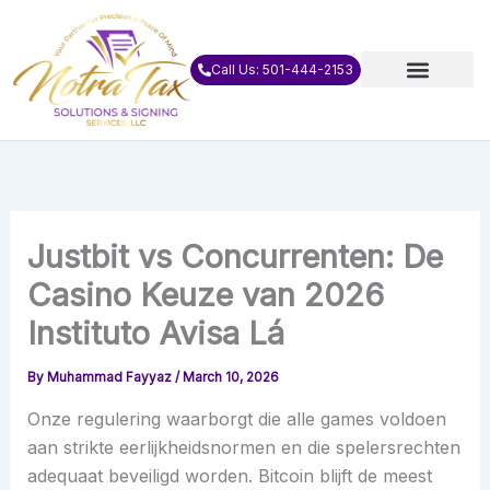
Skip
to
content
Call Us: 501-444-2153
Justbit vs Concurrenten: De
Casino Keuze van 2026
Instituto Avisa Lá
By
Muhammad Fayyaz
/
March 10, 2026
Onze regulering waarborgt die alle games voldoen
aan strikte eerlijkheidsnormen en die spelersrechten
adequaat beveiligd worden. Bitcoin blijft de meest