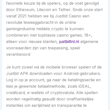
favoriete keuze bij de spelers, op de voet gevolgd
door Ethereum, Litecoin en Tether. Sinds onze start
vanaf 2021 hebben we bij Justbit Casino een
revolutie teweeggebracht in de online
gamingindustrie middels crypto te kunnen
combineren met topklasse casino games. 18+,
alleen voor nieuwe klanten,
justbittnl.nl
algemene
voorwaarden zijn van toepassing, speel
verantwoord
Je kunt zowel via de mobiele browser spelen of de
Justbit APK downloaden voor Android-gebruikers.
Log in op je account, ga naar de betalingssectie en
kies je gewenste betaalmethode, zoals iDEAL,
creditcard, e-wallets of cryptovaluta. Alle spellen
worden regelmatig geaudit door onafhankelijke
instanties om eerlijkheid en transparantie te