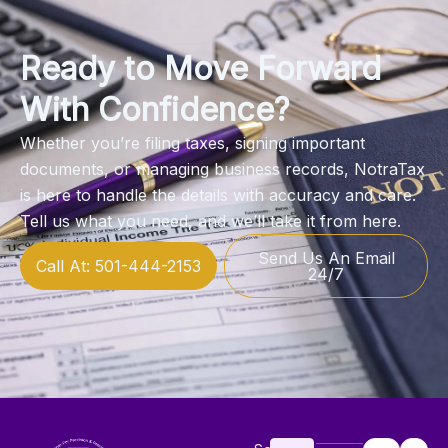
Ready to Move Forward
With Confidence?
Whether you’re filing taxes, signing important
documents, or managing business records, NotraTax
is here to handle the details with accuracy and care.
Tell us what you need, and we’ll take it from here.
Send Us An Email
Call At: 501-444-2153
24/7