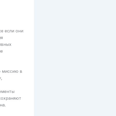
е если они
ия
ивных
ые
 миссию в
,
лементы
сохраняют
на.