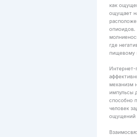
как ощуще
ощущает на
расположен
опиоидов. 
молниенос
где негат
пищевому 
Интернет-
аффективн
механизм 
импульсы 
способно п
человек з
ощущений 
Взаимосвяз