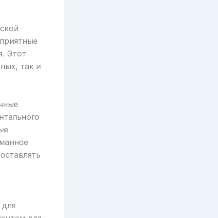
дской
 приятные
я. Этот
ных, так и
чные
нтального
ые
уманное
 оставлять
 для
нентом для