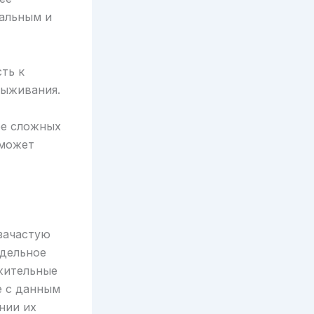
альным и
ть к
выживания.
ее сложных
 может
 зачастую
тдельное
жительные
е с данным
нии их