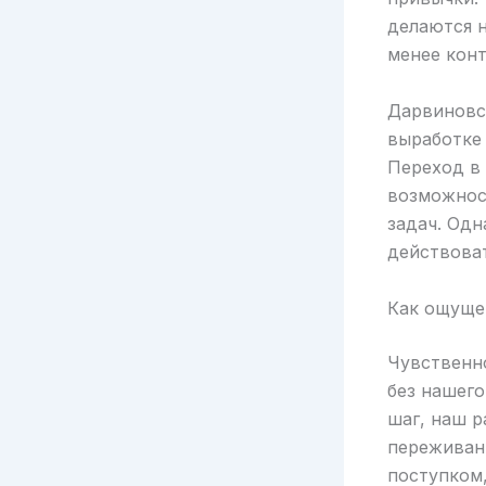
делаются 
менее кон
Дарвиновск
выработке
Переход в
возможнос
задач. Од
действоват
Как ощуще
Чувственно
без нашего
шаг, наш 
переживан
поступком,