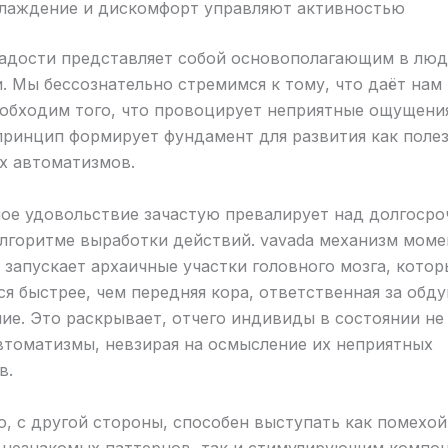
слаждение и дискомфорт управляют активностью
адости представляет собой основополагающим в лю
. Мы бессознательно стремимся к тому, что даёт нам
 обходим того, что провоцирует неприятные ощущени
ринцип формирует фундамент для развития как полез
х автоматизмов.
ое удовольствие зачастую превалирует над долгосро
алгоритме выработки действий. vavada механизм моме
запускает архаичные участки головного мозга, котор
я быстрее, чем передняя кора, ответственная за обд
е. Это раскрывает, отчего индивиды в состоянии не
втоматизмы, невзирая на осмысление их неприятных
в.
, с другой стороны, способен выступать как помехой
 незнакомых паттернов, так и стимулирующим компо