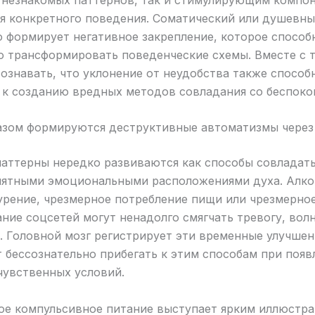
я конкретного поведения. Соматический или душевн
 формирует негативное закрепление, которое способ
о трансформировать поведенческие схемы. Вместе с 
ознавать, что уклонение от неудобства также способ
 к созданию вредных методов совладания со беспоко
азом формируются деструктивные автоматизмы чере
аттерны нередко развиваются как способы совладать
иятными эмоциональными расположениями духа. Алко
урение, чрезмерное потребление пищи или чрезмерно
ние соцсетей могут ненадолго смягчать тревогу, вол
 Головной мозг регистрирует эти временные улучшен
 бессознательно прибегать к этим способам при появ
чувственных условий.
ое компульсивное питание выступает ярким иллюстра