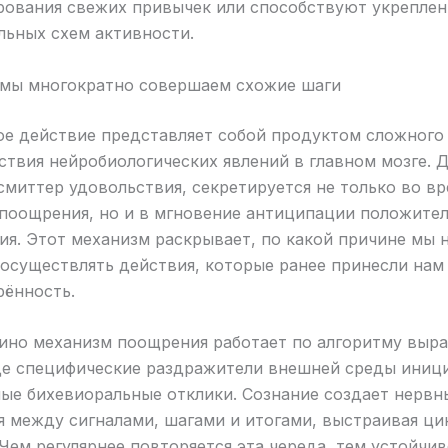
рования свежих привычек или способствуют укрепле
льных схем активности.
о мы многократно совершаем схожие шаги
ое действие представляет собой продуктом сложного
твия нейробиологических явлений в главном мозге. 
миттер удовольствия, секретируется не только во в
 поощрения, но и в мгновение антиципации положите
я. Этот механизм раскрывает, по какой причине мы 
осуществлять действия, которые ранее принесли нам
рённость.
зино механизм поощрения работает по алгоритму выр
где специфические раздражители внешней среды ини
ые бихевиоральные отклики. Сознание создает нервн
 между сигналами, шагами и итогами, выстраивая ци
Чем регулярнее повторяется эта череда, тем устойчив