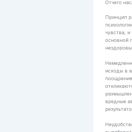
Отчего на
Принцип р
психологии
чувства, и
основной п
нездоровы
Немедленн
исходы в 
поощрения 
откликаютс
размышлени
вредные а
результато
Неудобство
выработки