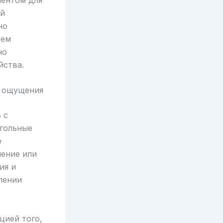
ый
но
тем
но
йства.
з ощущения
 с
гольные
е
нение или
ия и
лении
цией того,