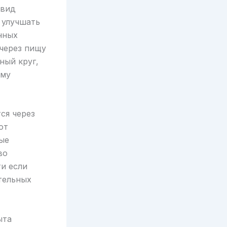
ивид
 улучшать
нных
 через пищу
ный круг,
ому
ся через
ют
ые
во
ти если
тельных
ыта