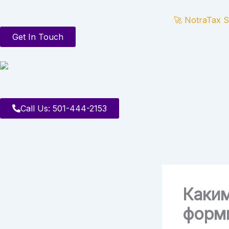
Skip
to
🚀 NotraTax S
content
Get In Touch
Call Us: 501-444-2153
Каки
форм