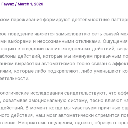
 Fayyaz
/
March 1, 2026
азом переживания формируют деятельностные патте
кое поведение является замысловатую сеть связей ме
ми выборами и неосознанными откликами. Ощущения
ункцию в создании наших ежедневных действий, выр
аблоны действий, которые мы именуем привычным по
ханизм выработки автоматизмов тесно связан с аффе
иями, которые либо подкрепляют, либо уменьшают к
еятельности.
ологические исследования свидетельствуют, что афф
, охватывая эмоциональную систему, тесно влияют н
 действий. В момент когда мы чувствуем приятные о
ного действия, наш мозг автоматически стремится по
тление. Неприятные ощущения, однако, образуют пре