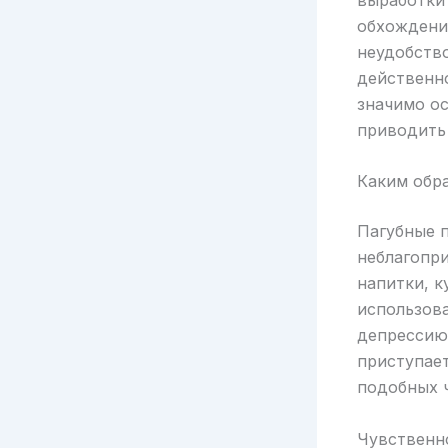
обхождени
неудобство
действенн
значимо ос
приводить
Каким обр
Пагубные п
неблагопр
напитки, к
использова
депрессию.
приступает
подобных 
Чувственн