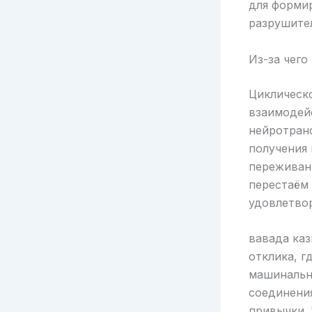
для форми
разрушите
Из-за чег
Циклическ
взаимодейс
нейротранс
получения
переживани
перестаём 
удовлетво
вавада ка
отклика, 
машинальн
соединения
привычки. 