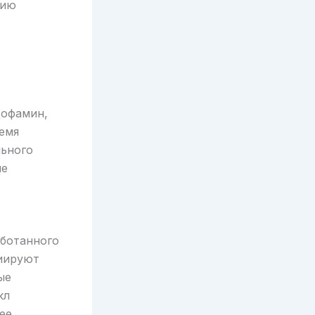
нию
Дофамин,
ремя
льного
не
аботанного
циируют
ые
кл
ее