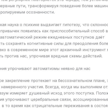
нервные пути, трансформируя поведение более машин
тролируемым осознанности.
ая наука о психике выдвигает гипотезу, что склоннос
 привычек появилась как приспособительный способ 
 автоматический режим ежедневных поступков даёт
ть сохранять когнитивные силы для преодоления бол
нако в современном мире этот архаичный инструмент
ь против нас, упрочивая вредные схемы действий.
ния упрочивают автоматизмы неявно для нас
е закрепление протекает на бессознательном плане,
 намеренного участия. Всегда, когда мы выполняем о
разум измеряет душевный исход этого поступка. Поло
ия упрочивают церебральные связи, ассоциированны
 в то время как отрицательные переживания в состоя