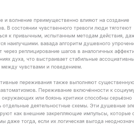
е и волнение преимущественно влияют на создание
в. В состоянии чувственного тревоги люди тяготеют
ься к привычным, испытанным методам действия, даж
тся наилучшими. вавада алгоритм душевного упрочен
т через реплицирование шагов в аналогичных аффект
ниях духа, что выстраивает стабильные ассоциативн
 между чувствами и поведением.
тивные переживания также выполняют существенную
 автоматизмов. Переживание включённости к социуму
 окружающих или боязнь критики способны серьёзно
ь отдельные деятельностные схемы. Эти душевные э
руют как внешние закрепляющие импульсы, которые 
ы даже тогда, если их логическая выгода неоднознач