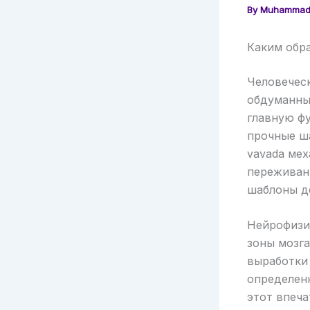
By
Muhammad
Каким обр
Человечес
обдуманны
главную ф
прочные ш
vavada ме
переживан
шаблоны д
Нейрофизи
зоны мозга
выработки
определен
этот впеча