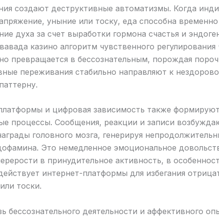
ния создают деструктивные автоматизмы. Когда инд
пряжение, уныние или тоску, еда способна временно
ие духа за счет выработки гормона счастья и эндоге
вавада казино алгоритм чувственного регулирования
но превращается в бессознательным, порождая пороч
ивные переживания стабильно направляют к нездоров
паттерну.
платформы и цифровая зависимость также формируют
ые процессы. Сообщения, реакции и записи возбужда
награды головного мозга, генерируя непродолжительн
дофамина. Это немедленное эмоциональное довольст
ерерости в принудительное активность, в особеннос
адействует интернет-платформы для избегания отрица
или тоски.
ь бессознательного деятельности и аффективного оп