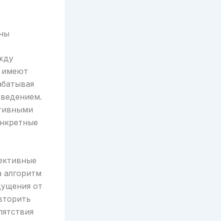
рны
жду
 имеют
абатывая
ведением.
ктивными
онкретные
ективные
а алгоритм
щущения от
вторить
пятствия