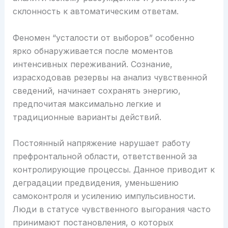
склонность к автоматическим ответам.
Феномен “усталости от выборов” особенно
ярко обнаруживается после моментов
интенсивных переживаний. Сознание,
израсходовав резервы на анализ чувственной
сведений, начинает сохранять энергию,
предпочитая максимально легкие и
традиционные варианты действий.
Постоянный напряжение нарушает работу
префронтальной области, ответственной за
контролирующие процессы. Данное приводит к
деградации предвидения, уменьшению
самоконтроля и усилению импульсивности.
Люди в статусе чувственного выгорания часто
принимают постановления, о которых