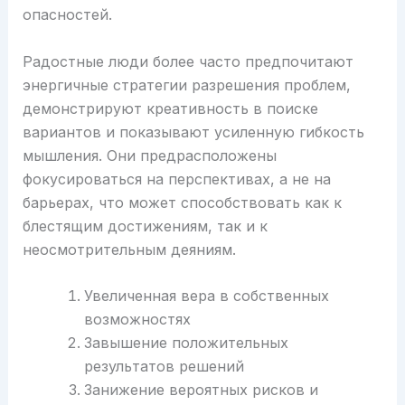
опасностей.
Радостные люди более часто предпочитают
энергичные стратегии разрешения проблем,
демонстрируют креативность в поиске
вариантов и показывают усиленную гибкость
мышления. Они предрасположены
фокусироваться на перспективах, а не на
барьерах, что может способствовать как к
блестящим достижениям, так и к
неосмотрительным деяниям.
Увеличенная вера в собственных
возможностях
Завышение положительных
результатов решений
Занижение вероятных рисков и