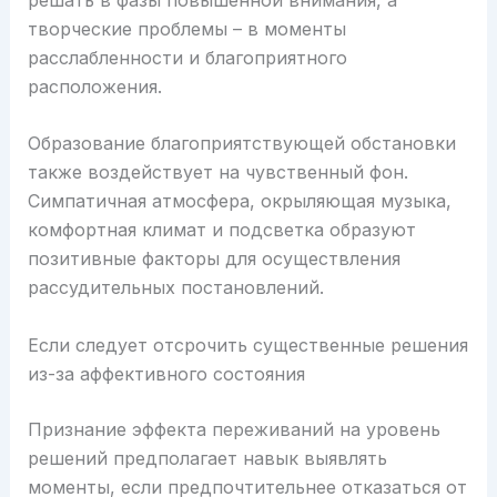
творческие проблемы – в моменты
расслабленности и благоприятного
расположения.
Образование благоприятствующей обстановки
также воздействует на чувственный фон.
Симпатичная атмосфера, окрыляющая музыка,
комфортная климат и подсветка образуют
позитивные факторы для осуществления
рассудительных постановлений.
Если следует отсрочить существенные решения
из-за аффективного состояния
Признание эффекта переживаний на уровень
решений предполагает навык выявлять
моменты, если предпочтительнее отказаться от