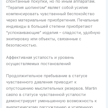
спонтанные покупки, но по иным аппаратам.
“Терапия шопингом” являет собой усилие
компенсировать чувственный беспокойство
через материальные приобретения. Печальные
индивиды в большей степени приобретают
“успокаивающие” изделия – сладости, удобную
экипировку или объекты, связанные с
безопасностью.
Аффективная усталость и уровень
осуществляемых постановлений
Продолжительное пребывание в статусе
чувственного давления приводит к
опустошению мыслительных резервов. Martin
casino в статусе чувственной усталости
демонстрирует уменьшенную возможность к
аналитическому рассуждению и усиленную