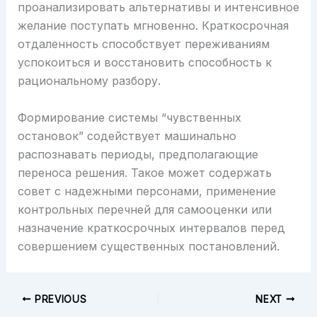
проанализировать альтернативы и интенсивное
желание поступать мгновенно. Краткосрочная
отдаленность способствует переживаниям
успокоиться и восстановить способность к
рациональному разбору.
Формирование системы “чувственных
остановок” содействует машинально
распознавать периоды, предполагающие
переноса решения. Такое может содержать
совет с надежными персонами, применение
контрольных перечней для самооценки или
назначение краткосрочных интервалов перед
совершением существенных постановлений.
PREVIOUS
NEXT