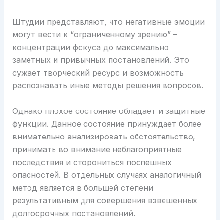
Штудии представляют, что негативные эмоции
могут вести к “ограниченному зрению” –
концентрации фокуса до максимально
заметных и привычных постановлений. Это
сужает творческий ресурс и возможность
распознавать иные методы решения вопросов.
Однако плохое состояние обладает и защитные
функции. Данное состояние принуждает более
внимательно анализировать обстоятельство,
принимать во внимание неблагоприятные
последствия и сторониться поспешных
опасностей. В отдельных случаях аналогичный
метод является в большей степени
результативным для совершения взвешенных
долгосрочных постановлений.