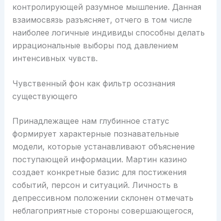
контролирующей разумное мышление. Данная
взаимосвязь разъясняет, отчего в том числе
наиболее логичные индивиды способны делать
иррациональные выборы под давлением
интенсивных чувств.
Чувственный фон как фильтр осознания
существующего
Принадлежащее нам глубинное статус
формирует характерные познавательные
модели, которые устанавливают объяснение
поступающей информации. Мартин казино
создает конкретные базис для постижения
событий, персон и ситуаций. Личность в
депрессивном положении склонен отмечать
неблагоприятные стороны совершающегося,