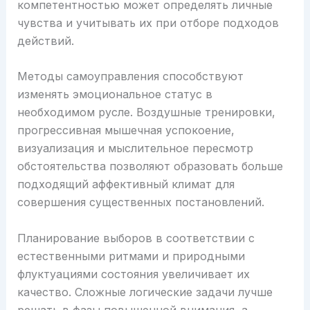
компетентностью может определять личные
чувства и учитывать их при отборе подходов
действий.
Методы самоуправления способствуют
изменять эмоциональное статус в
необходимом русле. Воздушные тренировки,
прогрессивная мышечная успокоение,
визуализация и мыслительное пересмотр
обстоятельства позволяют образовать больше
подходящий аффективный климат для
совершения существенных постановлений.
Планирование выборов в соответствии с
естественными ритмами и природными
флуктуациями состояния увеличивает их
качество. Сложные логические задачи лучше
решать в фазы повышенной внимания, а