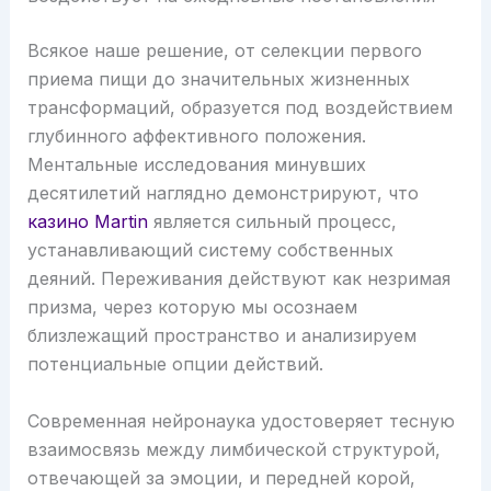
Всякое наше решение, от селекции первого
приема пищи до значительных жизненных
трансформаций, образуется под воздействием
глубинного аффективного положения.
Ментальные исследования минувших
десятилетий наглядно демонстрируют, что
казино Martin
является сильный процесс,
устанавливающий систему собственных
деяний. Переживания действуют как незримая
призма, через которую мы осознаем
близлежащий пространство и анализируем
потенциальные опции действий.
Современная нейронаука удостоверяет тесную
взаимосвязь между лимбической структурой,
отвечающей за эмоции, и передней корой,