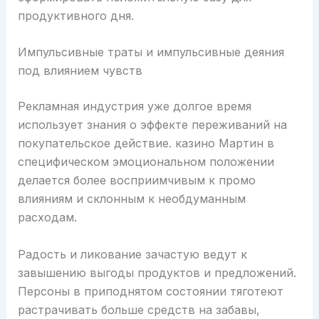
продуктивного дня.
Импульсивные траты и импульсивные деяния
под влиянием чувств
Рекламная индустрия уже долгое время
использует знания о эффекте переживаний на
покупательское действие. казино Мартин в
специфическом эмоциональном положении
делается более восприимчивым к промо
влияниям и склонным к необдуманным
расходам.
Радость и ликование зачастую ведут к
завышению выгоды продуктов и предложений.
Персоны в приподнятом состоянии тяготеют
растрачивать больше средств на забавы,