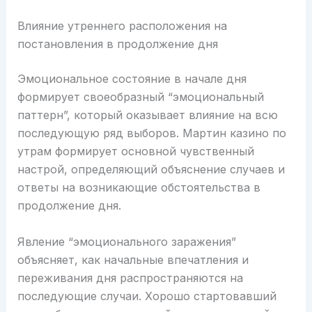
Влияние утреннего расположения на
постановления в продолжение дня
Эмоциональное состояние в начале дня
формирует своеобразный “эмоциональный
паттерн”, который оказывает влияние на всю
последующую ряд выборов. Мартин казино по
утрам формирует основной чувственный
настрой, определяющий объяснение случаев и
ответы на возникающие обстоятельства в
продолжение дня.
Явление “эмоционального заражения”
объясняет, как начальные впечатления и
переживания дня распространяются на
последующие случаи. Хорошо стартовавший