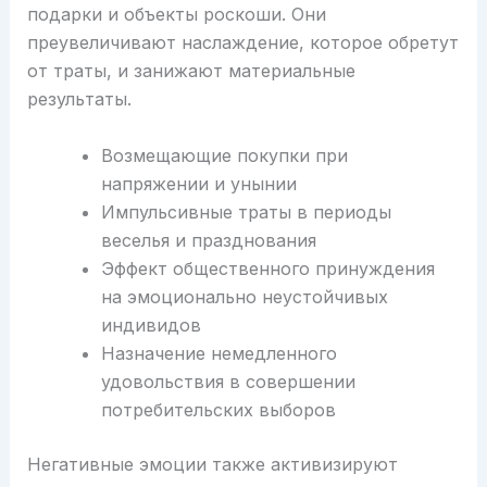
подарки и объекты роскоши. Они
преувеличивают наслаждение, которое обретут
от траты, и занижают материальные
результаты.
Возмещающие покупки при
напряжении и унынии
Импульсивные траты в периоды
веселья и празднования
Эффект общественного принуждения
на эмоционально неустойчивых
индивидов
Назначение немедленного
удовольствия в совершении
потребительских выборов
Негативные эмоции также активизируют