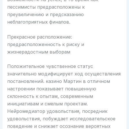
пессимисты предрасположены к
преувеличению и предсказанию
неблагоприятных финалов.
Прекрасное расположение:
предрасположенность к риску и
жизнерадостным выборам
Положительное чувственное статус
значительно модифицирует ход осуществления
постановлений. казино Мартин в отличном
настроении показывает повышенную
склонность к опытам, современным
инициативам и смелым проектам.
Нейромедиатор удовольствия, посредник
удовольствия, побуждает исследовательское
поведение и снижает осознание вероятных