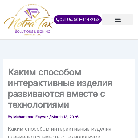
Skip
to
content
Call Us: 501-444-2153
Каким способом
интерактивные изделия
развиваются вместе с
технологиями
By
Muhammad Fayyaz
/
March 13, 2026
Каким способом интерактивные изделия
развиваются вместе с технологиями