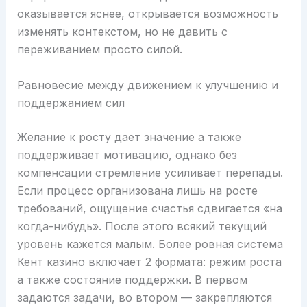
оказывается яснее, открывается возможность
изменять контекстом, но не давить с
переживанием просто силой.
Равновесие между движением к улучшению и
поддержанием сил
Желание к росту дает значение а также
поддерживает мотивацию, однако без
компенсации стремление усиливает перепады.
Если процесс организована лишь на росте
требований, ощущение счастья сдвигается «на
когда-нибудь». После этого всякий текущий
уровень кажется малым. Более ровная система
Кент казино включает 2 формата: режим роста
а также состояние поддержки. В первом
задаются задачи, во втором — закрепляются