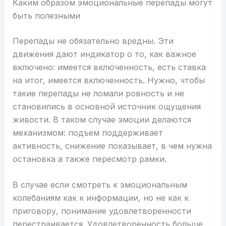
Каким образом эмоциональные перепады могут
быть полезными
Перепады не обязательно вредны. Эти
движения дают индикатор о то, как важное
включено: имеется включенность, есть ставка
на итог, имеется включенность. Нужно, чтобы
такие перепады не ломали ровность и не
становились в основной источник ощущения
живости. В таком случае эмоции делаются
механизмом: подъем поддерживает
активность, снижение показывает, в чем нужна
остановка а также пересмотр рамки.
В случае если смотреть к эмоциональным
колебаниям как к информации, но не как к
приговору, понимание удовлетворенности
перестраивается. Удовлетворенность больше