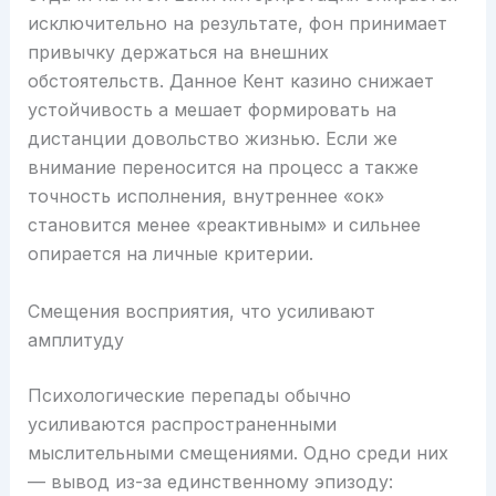
исключительно на результате, фон принимает
привычку держаться на внешних
обстоятельств. Данное Кент казино снижает
устойчивость а мешает формировать на
дистанции довольство жизнью. Если же
внимание переносится на процесс а также
точность исполнения, внутреннее «ок»
становится менее «реактивным» и сильнее
опирается на личные критерии.
Смещения восприятия, что усиливают
амплитуду
Психологические перепады обычно
усиливаются распространенными
мыслительными смещениями. Одно среди них
— вывод из-за единственному эпизоду: