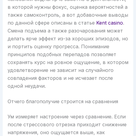
в которой нужны фокус, оценка вероятностей а
также самоконтроль, а вот добавочные выводы
по данной сфере описаны в статье
Kent casino
.
Смена подъема а также разочарования может
делать ярче эффект из-за хороших эпизодов, но
и портить оценку прогресса. Понимание
принципов подобных перепадов позволяет
сохранять курс на ровное ощущение, в котором
удовлетворение не зависит на случайного
совпадения факторов и не исчезает после
одной неудачи.
Отчего благополучие строится на сравнения
Ум измеряет настроение через сравнение. Если
после стрессового отрезка приходит снижение
напряжения, оно ощущается выше, как