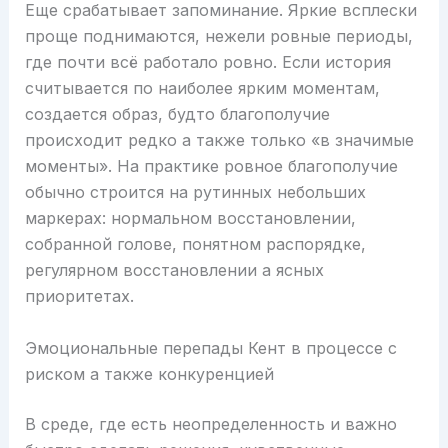
Еще срабатывает запоминание. Яркие всплески
проще поднимаются, нежели ровные периоды,
где почти всё работало ровно. Если история
считывается по наиболее ярким моментам,
создается образ, будто благополучие
происходит редко а также только «в значимые
моменты». На практике ровное благополучие
обычно строится на рутинных небольших
маркерах: нормальном восстановлении,
собранной голове, понятном распорядке,
регулярном восстановлении а ясных
приоритетах.
Эмоциональные перепады Кент в процессе с
риском а также конкуренцией
В среде, где есть неопределенность и важно