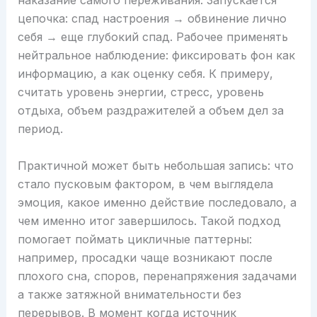
наказание самого переживания. Запускается
цепочка: спад настроения → обвинение лично
себя → еще глубокий спад. Рабочее применять
нейтральное наблюдение: фиксировать фон как
информацию, а как оценку себя. К примеру,
считать уровень энергии, стресс, уровень
отдыха, объем раздражителей а объем дел за
период.
Практичной может быть небольшая запись: что
стало пусковым фактором, в чем выглядела
эмоция, какое именно действие последовало, а
чем именно итог завершилось. Такой подход
помогает поймать цикличные паттерны:
например, просадки чаще возникают после
плохого сна, споров, перенапряжения задачами
а также затяжной внимательности без
перерывов. В момент когда источник