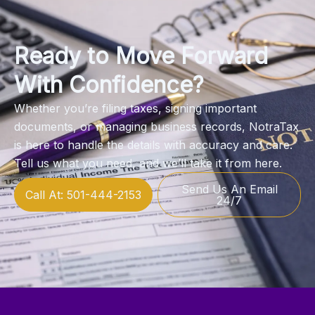
Ready to Move Forward
With Confidence?
Whether you’re filing taxes, signing important
documents, or managing business records, NotraTax
is here to handle the details with accuracy and care.
Tell us what you need, and we’ll take it from here.
Send Us An Email
Call At: 501-444-2153
24/7