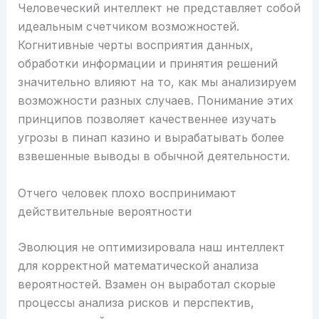
Человеческий интеллект не представляет собой
идеальным счетчиком возможностей.
Когнитивные черты восприятия данных,
обработки информации и принятия решений
значительно влияют на то, как мы анализируем
возможности разных случаев. Понимание этих
принципов позволяет качественнее изучать
угрозы в пинап казино и вырабатывать более
взвешенные выводы в обычной деятельности.
Отчего человек плохо воспринимают
действительные вероятности
Эволюция не оптимизировала наш интеллект
для корректной математической анализа
вероятностей. Взамен он выработал скорые
процессы анализа рисков и перспектив,