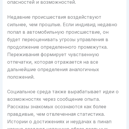
опасностей и возможностей.
Недавние происшествия воздействуют
сильнее, чем прошлые. Если индивид недавно
попал в автомобильную происшествие, он
будет переоценивать угрозы управления в
продолжение определенного промежутка.
Переживания формирует чувственную
отпечатки, которая отражается на все
дальнейшие определения аналогичных
положений.
Социальное среда также вырабатывает идеи о
возможностях через сообщение опыта.
Рассказы знакомых осознаются как более
правдивые, чем отвлеченная статистика.
Истории о достижениях и неудачах в пинап