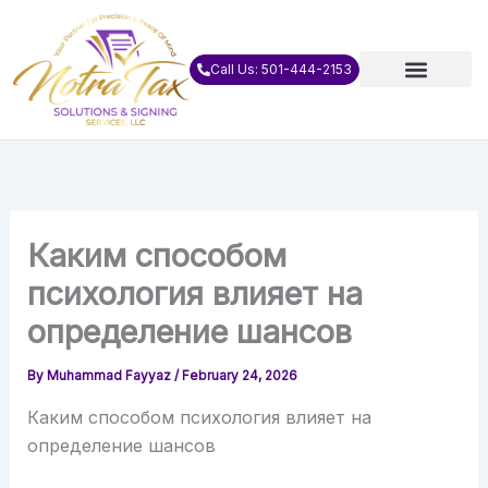
Skip
to
content
Call Us: 501-444-2153
Каким способом
психология влияет на
определение шансов
By
Muhammad Fayyaz
/
February 24, 2026
Каким способом психология влияет на
определение шансов