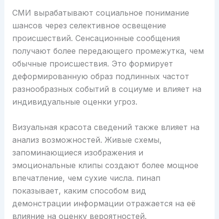
СМИ вырабатывают социальное понимание
шансов через селективное освещение
происшествий. Сенсационные сообщения
получают более передающего промежутка, чем
обычные происшествия. Это формирует
деформированную образ подлинных частот
разнообразных событий в социуме и влияет на
индивидуальные оценки угроз.
Визуальная красота сведений также влияет на
анализ возможностей. Живые схемы,
запоминающиеся изображения и
эмоциональные клипы создают более мощное
впечатление, чем сухие числа. пинап
показывает, каким способом вид
демонстрации информации отражается на её
влияние на оценку вероятностей.