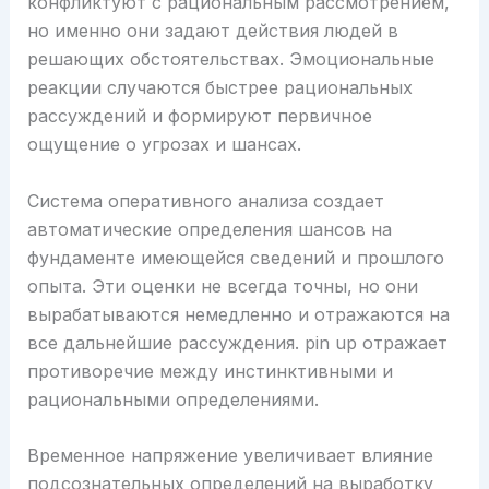
конфликтуют с рациональным рассмотрением,
но именно они задают действия людей в
решающих обстоятельствах. Эмоциональные
реакции случаются быстрее рациональных
рассуждений и формируют первичное
ощущение о угрозах и шансах.
Система оперативного анализа создает
автоматические определения шансов на
фундаменте имеющейся сведений и прошлого
опыта. Эти оценки не всегда точны, но они
вырабатываются немедленно и отражаются на
все дальнейшие рассуждения. pin up отражает
противоречие между инстинктивными и
рациональными определениями.
Временное напряжение увеличивает влияние
подсознательных определений на выработку