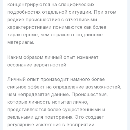
концентрируются на специфических
подробностях отдельной ситуации. При этом
редкие происшествия с отчетливыми
характеристиками понимаются как более
характерные, чем отражают подлинные
материалы.
Каким образом личный опыт изменяет
осознание вероятностей
Личный опыт производит намного более
сильное эффект на определение возможностей,
чем непредвзятая данные. Происшествия,
которые личность испытал лично,
представляются более существенными и
реальными для повторения. Это создает
регулярные искажения в восприятии