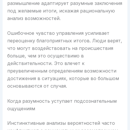
размышление адаптирует разумные заключения
под желаемые итоги, искажая рациональную
анализ возможностей.
Ошибочное чувство управления усиливает
переоценку благоприятных итогов. Люди верят,
что могут воздействовать на происшествия
больше, чем это осуществимо в
действительности. Это влечет к
преувеличенным определениям возможности
достижения в ситуациях, которые во большом
основываются от случая.
Когда разумность уступает подсознательным
ощущениям
Инстинктивные анализы вероятностей часто