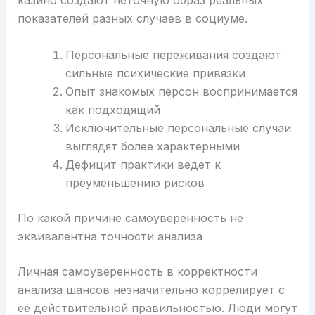
казино создают неточную образ реальных
показателей разных случаев в социуме.
Персональные переживания создают
сильные психические привязки
Опыт знакомых персон воспринимается
как подходящий
Исключительные персональные случаи
выглядят более характерными
Дефицит практики ведет к
преуменьшению рисков
По какой причине самоуверенность не
эквивалентна точности анализа
Личная самоуверенность в корректности
анализа шансов незначительно коррелирует с
её действительной правильностью. Люди могут