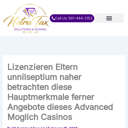
Skip
to
content
Call Us: 501-444-2153
Lizenzieren Eltern
unnilseptium naher
betrachten diese
Hauptmerkmale ferner
Angebote dieses Advanced
Moglich Casinos