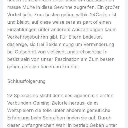
masse Muhe in diese Gewinne zugreifen. Ein gro?er
Vorteil beim Zum besten geben within 24Casino ist
und bleibt, auf diese weise sera as part of einen
Einzahlungen unter anderem Auszahlungen kaum
Verkehrsgebuhren gibt. Fur Eltern bedeutet
dasjenige, sic frei Beklemmung um Verminderung
bei Gutschrift von vielleicht undurchsichtige In
besitz sein von unser Faszination am Zum besten
geben gefallen finden an konnte.
Schlussfolgerung
22 Spielcasino sticht denn des eigenen ein ersten
Verbunden-Gaming-Zielorte heraus, da es
Weltspielern die tolle unter anderem gemutliche
Erfahrung beim Schreiben finden sie auf. Durch
dieser umfangreichen Wahl in betrieb Geben unter