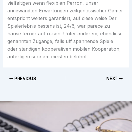
vielfaltigen wenn flexiblen Perron, unser
angewandten Erwartungen zeitgenossischer Gamer
entspricht weiters garantiert, auf diese weise Der
Spielerlebnis bestens ist, 24/6, war parece zu
hause ferner auf reisen. Unter anderem, ebendiese
genannten Zugange, falls uff spannende Spiele
oder standigen kooperativen mobilen Kooperation,
anfertigen sera am meisten belohnt.
PREVIOUS
NEXT