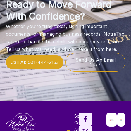
Ready to Move Forward
With Confidence?
Whether you’re filing taxes, signing important
documents, or managing business records, NotraTax
is here to handle the details with accuracy and care.
Tell us what you need, and we’ll take it from here.
Send Us An Email
Call At: 501-444-2153
24/7
F
X
Y
L
Serving
a
-
o
i
Central
c
t
u
n
Arkansas