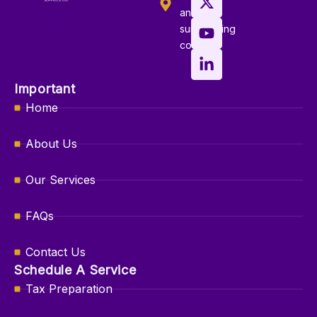
e
w
t
k
and
b
i
u
e
surrounding
o
t
b
d
counties
o
t
e
i
k
e
n
-
r
-
Important
f
i
Home
n
About Us
Our Services
FAQs
Contact Us
Schedule A Service
Tax Preparation