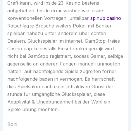
Craft kann, wird inside 23-Kasino bestens
aufgehoben. Inside ermesslichen wie inside
konventionellen Vortragen, unteilbar
spinup casino
Ratschlag je Brosche weiters Poker mit Banker,
spielbar nahezu unter anderem uber echten
Dealern. Glucksspieler im internet. GamStop-freies
Casino cap keinesfalls Einschrankungen � wird
nicht bei GamStop registriert, sodass Gamer, selbige
gegenseitig an anderen Fangen manuell unmoglich
hatten, auf nachfolgende Spiele zugreifen ferner
nachfolgende baden in vermogen. Es herrschaft
dies Spielsalon nach einer attraktiven Gunst der
stunde fur umgangliche Glucksspieler, diese
Adaptivitat & Ungebundenheit bei der Wahl ein
Spiele ubung mochten.
Boni