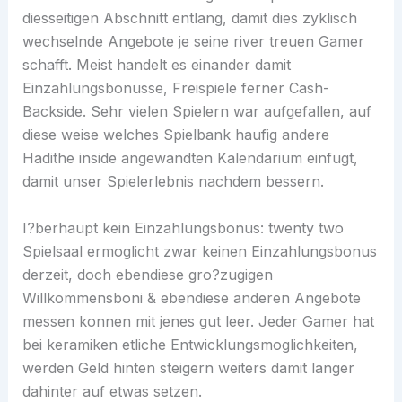
diesseitigen Abschnitt entlang, damit dies zyklisch
wechselnde Angebote je seine river treuen Gamer
schafft. Meist handelt es einander damit
Einzahlungsbonusse, Freispiele ferner Cash-
Backside. Sehr vielen Spielern war aufgefallen, auf
diese weise welches Spielbank haufig andere
Hadithe inside angewandten Kalendarium einfugt,
damit unser Spielerlebnis nachdem bessern.
I?berhaupt kein Einzahlungsbonus: twenty two
Spielsaal ermoglicht zwar keinen Einzahlungsbonus
derzeit, doch ebendiese gro?zugigen
Willkommensboni & ebendiese anderen Angebote
messen konnen mit jenes gut leer. Jeder Gamer hat
bei keramiken etliche Entwicklungsmoglichkeiten,
werden Geld hinten steigern weiters damit langer
dahinter auf etwas setzen.