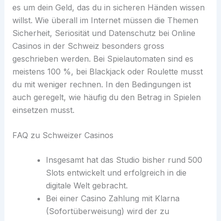
es um dein Geld, das du in sicheren Händen wissen
willst. Wie überall im Internet müssen die Themen
Sicherheit, Seriosität und Datenschutz bei Online
Casinos in der Schweiz besonders gross
geschrieben werden. Bei Spielautomaten sind es
meistens 100 %, bei Blackjack oder Roulette musst
du mit weniger rechnen. In den Bedingungen ist
auch geregelt, wie häufig du den Betrag in Spielen
einsetzen musst.
FAQ zu Schweizer Casinos
Insgesamt hat das Studio bisher rund 500
Slots entwickelt und erfolgreich in die
digitale Welt gebracht.
Bei einer Casino Zahlung mit Klarna
(Sofortüberweisung) wird der zu