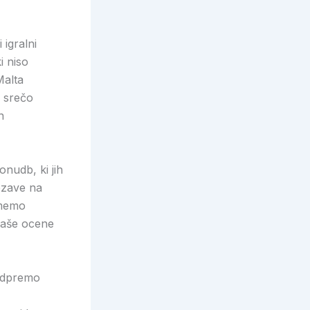
 igralni
i niso
Malta
a srečo
n
nudb, ki jih
ezave na
jmemo
 naše ocene
 podpremo