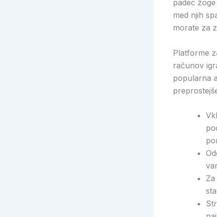
padec žoge i
med njih spa
morate za zm
Platforme za
računov igra
popularna a
preprostejše
Vkl
pod
po
Od
var
Za 
sta
Str
naj