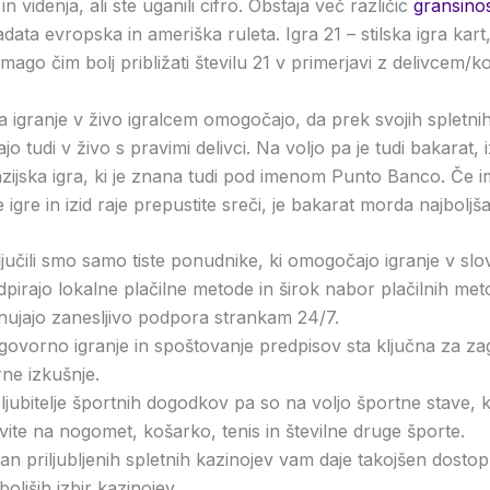
n videnja, ali ste uganili cifro. Obstaja več različic
gransinos
data evropska in ameriška ruleta. Igra 21 – stilska igra kart,
ago čim bolj približati številu 21 v primerjavi z delivcem/ko
 igranje v živo igralcem omogočajo, da prek svojih spletnih 
jo tudi v živo s pravimi delivci. Na voljo pa je tudi bakarat,
zijska igra, ki je znana tudi pod imenom Punto Banco. Če i
 igre in izid raje prepustite sreči, je bakarat morda najboljša
jučili smo samo tiste ponudnike, ki omogočajo igranje v slo
pirajo lokalne plačilne metode in širok nabor plačilnih met
nujajo zanesljivo podpora strankam 24/7.
govorno igranje in spoštovanje predpisov sta ključna za za
ne izkušnje.
ljubitelje športnih dogodkov pa so na voljo športne stave, k
vite na nogomet, košarko, tenis in številne druge športe.
an priljubljenih spletnih kazinojev vam daje takojšen dosto
boljših izbir kazinojev.