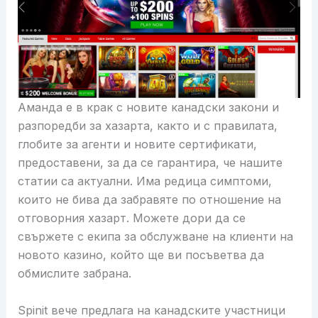
Аманда е в крак с новите канадски закони и
разпоредби за хазарта, както и с правилата,
глобите за агенти и новите сертификати,
предоставени, за да се гарантира, че нашите
статии са актуални. Има редица симптоми,
които не бива да забравяте по отношение на
отговорния хазарт. Можете дори да се
свържете с екипа за обслужване на клиенти на
новото казино, който ще ви посъветва да
обмислите забрана.
Spinit вече предлага на канадските участници