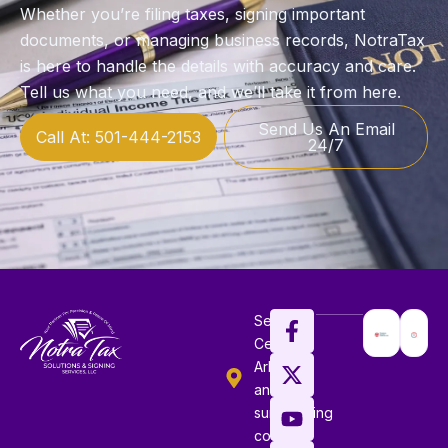
Whether you’re filing taxes, signing important
documents, or managing business records, NotraTax
is here to handle the details with accuracy and care.
Tell us what you need, and we’ll take it from here.
Send Us An Email
Call At: 501-444-2153
24/7
F
X
Y
L
Serving
a
-
o
i
Central
c
t
u
n
Arkansas
e
w
t
k
and
b
i
u
e
surrounding
o
t
b
d
counties