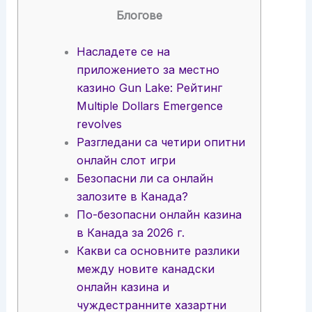
Блогове
Насладете се на
приложението за местно
казино Gun Lake: Рейтинг
Multiple Dollars Emergence
revolves
Разгледани са четири опитни
онлайн слот игри
Безопасни ли са онлайн
залозите в Канада?
По-безопасни онлайн казина
в Канада за 2026 г.
Какви са основните разлики
между новите канадски
онлайн казина и
чуждестранните хазартни