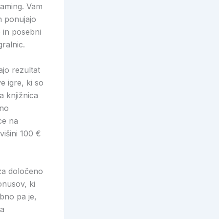
ogaming. Vam
n ponujajo
o in posebni
ralnic.
ajo rezultat
e igre, ki so
 knjižnica
dno
ce na
išini 100 €
 za določeno
onusov, ki
bno pa je,
va