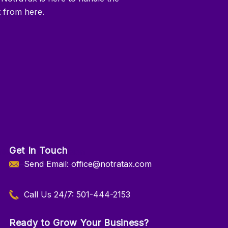
t from here.
Get In Touch
Send Email: office@notratax.com
Call Us 24/7: 501-444-2153
Ready to Grow Your Business?