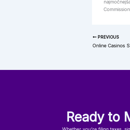
najmočnejša
Commission 
PREVIOUS
Ready to 
Whether you’re filing taxes, s