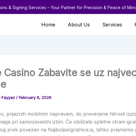
ions & Signing Services – Your Partner for Precision & Peace of Min
Home
About Us
Services
e Casino Zabavite se uz najve
se
 Fayyaz
/
February 6, 2026
v, prijaznih mobilnim napravam, do preverjene hitrosti izpla
a pri samozavestni izbiri. Če obiščete spletne strani igral
log prek povezav na NajboljseIgralnice.si, lahko prejmemo p