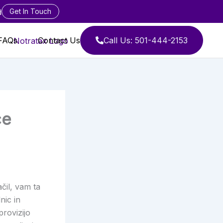
Get In Touch
d
FAQs
Contact Us
Call Us: 501-444-2153
ce
čil, vam ta
nic in
rovizijo