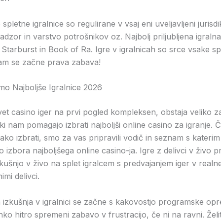
pletne igralnice so regulirane v vsaj eni uveljavljeni jurisdikc
adzor in varstvo potrošnikov oz. Najbolj priljubljena igraln
a Starburst in Book of Ra. Igre v igralnicah so srce vsake s
 tam se začne prava zabava!
o Najboljše Igralnice 2026
et casino iger na prvi pogled kompleksen, obstaja veliko za
ki nam pomagajo izbrati najboljši online casino za igranje. Č
ako izbrati, smo za vas pripravili vodič in seznam s katerim
izbora najboljšega online casino-ja. Igre z delivci v živo 
zkušnjo v živo na splet igralcem s predvajanjem iger v real
imi delivci.
a izkušnja v igralnici se začne s kakovostjo programske opr
ko hitro spremeni zabavo v frustracijo, če ni na ravni. Želit