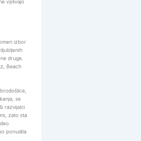
ne vplivajo
romen izbor
iljubljenih
lne druge.
itz, Beach
brodošlice,
ckanja, se
 razvijalci
mi, zato sta
ideo
 bo ponudila