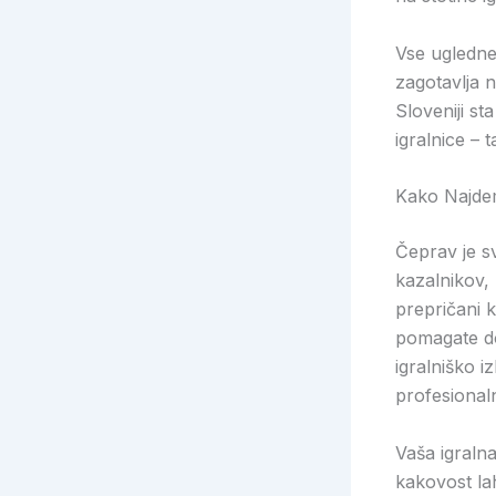
Vse ugledne s
zagotavlja n
Sloveniji st
igralnice –
Kako Najdem
Čeprav je sv
kazalnikov, 
prepričani k
pomagate do 
igralniško i
profesionaln
Vaša igraln
kakovost lah