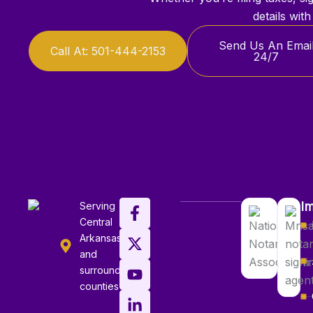
details wit
Send Us An Emai
Call At: 501-444-2153
24/7
F
X
Y
L
I
Serving
a
-
o
i
Central
c
t
u
n
Arkansas
e
w
t
k
and
b
i
u
e
surrounding
o
t
b
d
counties
o
t
e
i
k
e
n