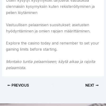
Usein kysytyt kysymykset tarjoavat vastauksia
olennaisiin kysymyksiin kuten rekisteröityminen ja
pelien löytäminen
Vastuullisen pelaamisen suositukset: asetusten
hyödyntäminen ja omien rajojen määrittäminen.
Explore the casino today and remember to set your
gaming limits before starting.
Montako tuntia pelaamiseen; käytä aikaa ja rajoita
pelaamista.
PREVIOUS
NEXT