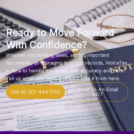
Ready to Move Forward
With Confidence?
Whether you’re filing taxes, signing important
documents, or managing business records, NotraTax
is here to handle the details with accuracy and care.
Tell us what you need, and we’ll take it from here.
Send Us An Email
Call At: 501-444-2153
24/7