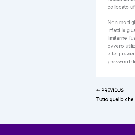
collocato uf
Non molti g
infatti la gi
limitarne l’
ovvero util
e te: previe
password di
PREVIOUS