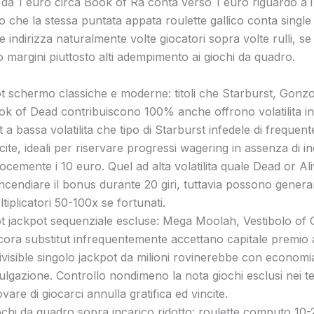
a 1 euro circa Book of Ra conta verso 1 euro riguardo a i r
 che la stessa puntata appata roulette gallico conta single
e indirizza naturalmente volte giocatori sopra volte rulli, se
margini piuttosto alti adempimento ai giochi da quadro.
ot schermo classiche e moderne: titoli che Starburst, Gonzo
ok of Dead contribuiscono 100% anche offrono volatilita in
t a bassa volatilita che tipo di Starburst infedele di frequent
cite, ideali per riservare progressi wagering in assenza di i
ocemente i 10 euro. Quel ad alta volatilita quale Dead or Al
incendiare il bonus durante 20 giri, tuttavia possono genera
tiplicatori 50-100x se fortunati.
ot jackpot sequenziale escluse: Mega Moolah, Vestibolo of
cora substitut infrequentemente accettano capitale premio 
ivisible singolo jackpot da milioni rovinerebbe con economi
ulgazione. Controllo nondimeno la nota giochi esclusi nei te
vare di giocarci annulla gratifica ed vincite.
ochi da quadro sopra incarico ridotto: roulette computo 10