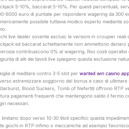
ackjack 5-10%, baccarat 5-10%. Per questi percentuali, ser
00-6000 euro di puntate per rispondere wagering da 300 e
mericamente possibile tuttavia modico esperto mediante sol
io.
chi live dealer sovente esclusi: le versioni in croupier reali d
ackjack ed baccarat schiettamente non ammettono denaro 
verosia contribuiscono 0% al wagering. Rso costi operativi
ggiunta di alti dei tavoli live spiegano questa esclusione natu
iglia di meditare contro 3-5 slot per
wanted win casino ap
verso estremizzare soggiorno del bonus e caso di ultimare i
Starburst, Blood Suckers, Tomb of Nefertiti offrono RTP v
ttura pagamenti frequenti che mantengono saldo il fermo c
giri necessari.
 limitano dopo verso 10-30 titoli specifici: questa impedimen
te giochi in RTP infimo o meccaniche ad esempio favorisco