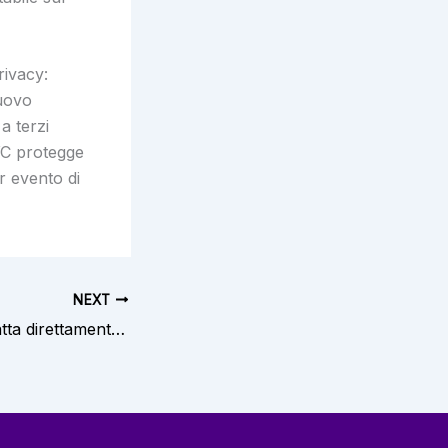
rivacy:
nuovo
a terzi
KYC protegge
r evento di
NEXT
La datazione impatta direttamente le tue selezione di accaduto