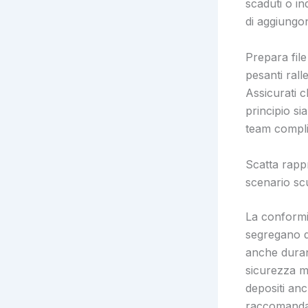
scaduti o in
di aggiungon
Prepara fil
pesanti rall
Assicurati 
principio si
team compl
Scatta rapp
scenario sc
La conformit
segregano de
anche durant
sicurezza m
depositi anc
raccomanda 