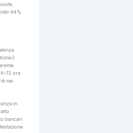
sciute,
 fondo 94%
valenza
stomer)
arente
 24-72 ore
di nei
cenza in
 atto
to bancari
ttestazione