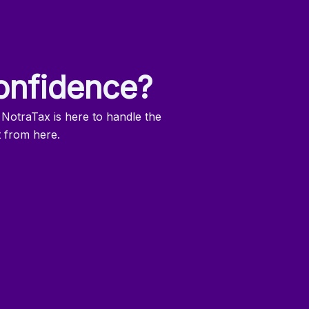
onfidence?
 NotraTax is here to handle the
t from here.