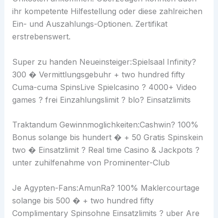
ihr kompetente Hilfestellung oder diese zahlreichen
Ein- und Auszahlungs-Optionen. Zertifikat
erstrebenswert.
Super zu handen Neueinsteiger:Spielsaal Infinity?
300 � Vermittlungsgebuhr + two hundred fifty
Cuma-cuma SpinsLive Spielcasino ? 4000+ Video
games ? frei Einzahlungslimit ? blo? Einsatzlimits
Traktandum Gewinnmoglichkeiten:Cashwin? 100%
Bonus solange bis hundert � + 50 Gratis Spinskein
two � Einsatzlimit ? Real time Casino & Jackpots ?
unter zuhilfenahme von Prominenter-Club
Je Agypten-Fans:AmunRa? 100% Maklercourtage
solange bis 500 � + two hundred fifty
Complimentary Spinsohne Einsatzlimits ? uber Are