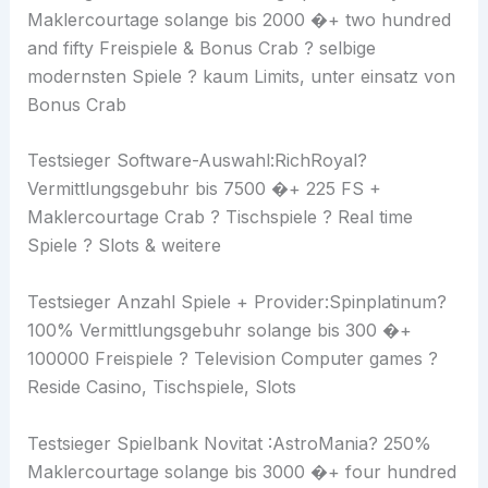
Maklercourtage solange bis 2000 �+ two hundred
and fifty Freispiele & Bonus Crab ? selbige
modernsten Spiele ? kaum Limits, unter einsatz von
Bonus Crab
Testsieger Software-Auswahl:RichRoyal?
Vermittlungsgebuhr bis 7500 �+ 225 FS +
Maklercourtage Crab ? Tischspiele ? Real time
Spiele ? Slots & weitere
Testsieger Anzahl Spiele + Provider:Spinplatinum?
100% Vermittlungsgebuhr solange bis 300 �+
100000 Freispiele ? Television Computer games ?
Reside Casino, Tischspiele, Slots
Testsieger Spielbank Novitat :AstroMania? 250%
Maklercourtage solange bis 3000 �+ four hundred