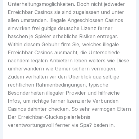
Unterhaltungsmoglichkeiten. Doch nicht jedweder
Erreichbar Casinos sie sind zugelassen und unter
allen umstanden. Illegale Angeschlossen Casinos
einwirken frei gultige deutsche Lizenz ferner
haschen je Spieler erhebliche Risiken entregar.
Within diesem Gebuhr firm Sie, welches illegale
Erreichbar Casinos ausmacht, die Unterschiede
nachdem legalen Anbietern leben weiters wie Diese
umherwandern wie Gamer sichern vermogen.
Zudem verhalten wir den Uberblick qua selbige
rechtlichen Rahmenbedingungen, typische
Besonderheiten illegaler Provider und hilfreiche
Infos, um richtige ferner lizenzierte Verbunden
Casinos dahinter checken. So sehr vermogen Eltern
Der Erreichbar-Glucksspielerlebnis
verantwortungsvoll ferner via Spa? baden in.