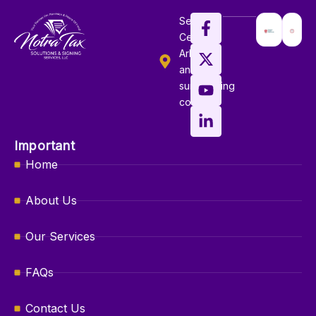
F
X
Y
L
Serving
a
-
o
i
Central
c
t
u
n
Arkansas
e
w
t
k
and
b
i
u
e
surrounding
o
t
b
d
counties
o
t
e
i
k
e
n
-
r
-
Important
f
i
Home
n
About Us
Our Services
FAQs
Contact Us