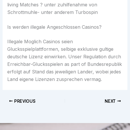
living Matches ? unter zuhilfenahme von
Schrottmuhle- unter anderem Turbospin
Is werden illegale Angeschlossen Casinos?
Illegale Moglich Casinos seien
Glucksspielplattformen, selbige exklusive gultige
deutsche Lizenz einwirken. Unser Regulation durch
Erreichbar-Glucksspielen as part of Bundesrepublik
erfolgt auf Stand das jeweiligen Lander, wobei jedes
Land eigene Lizenzen zusprechen vermag.
PREVIOUS
NEXT