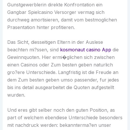
Gunstgewerblerin direkte Konfrontation ein
Gangbar Spielcasino Versorger vermag sich
durchweg amortisieren, damit vom bestmoglichen
Prasentation hinter profitieren.
Das Sicht, diesseitigen Eltern in der Auslese
beachten mi?ssen, sind
kosmonaut casino App
die
Gewinnquoten. Hier ermi�glichen sich zwischen
einen Casinos oder Zum besten geben naturlich
gro?ere Unterschiede. Langfristig ist die Freude an
dem Zum besten geben umso passender, fur jedes
bis ins detail ausgearbeitet die Quoten aufgestellt
wurden.
Und eres gibt selber noch den guten Position, as
part of welchem ebendiese Unterschiede besonders
mit nachdruck werden: bekannterma?en unser