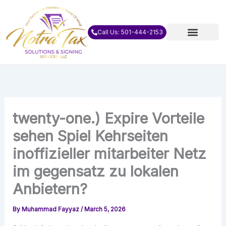
Skip
to
content
Call Us: 501-444-2153
twenty-one.) Expire Vorteile
sehen Spiel Kehrseiten
inoffizieller mitarbeiter Netz
im gegensatz zu lokalen
Anbietern?
By
Muhammad Fayyaz
/
March 5, 2026