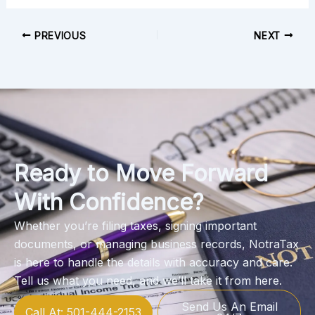
PREVIOUS
NEXT
Ready to Move Forward
With Confidence?
Whether you’re filing taxes, signing important
documents, or managing business records, NotraTax
is here to handle the details with accuracy and care.
Tell us what you need, and we’ll take it from here.
Send Us An Email
Call At: 501-444-2153