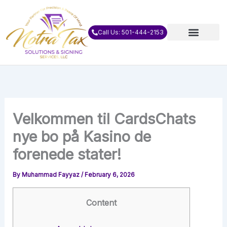
Skip
to
content
Call Us: 501-444-2153
Velkommen til CardsChats
nye bo på Kasino de
forenede stater!
By
Muhammad Fayyaz
/
February 6, 2026
Content