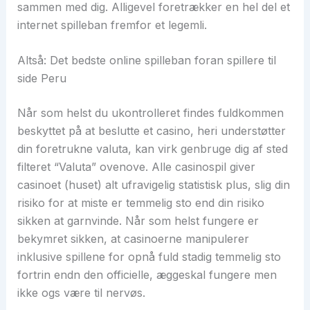
sammen med dig. Alligevel foretrækker en hel del et
internet spilleban fremfor et legemli.
Altså: Det bedste online spilleban foran spillere til
side Peru
Når som helst du ukontrolleret findes fuldkommen
beskyttet på at beslutte et casino, heri understøtter
din foretrukne valuta, kan virk genbruge dig af sted
filteret “Valuta” ovenove. Alle casinospil giver
casinoet (huset) alt ufravigelig statistisk plus, slig din
risiko for at miste er temmelig sto end din risiko
sikken at garnvinde. Når som helst fungere er
bekymret sikken, at casinoerne manipulerer
inklusive spillene for opnå fuld stadig temmelig sto
fortrin endn den officielle, æggeskal fungere men
ikke ogs være til nervøs.