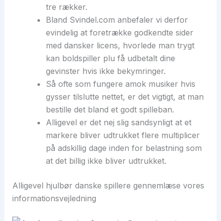
tre rækker.
Bland Svindel.com anbefaler vi derfor
evindelig at foretrække godkendte sider
med dansker licens, hvorlede man trygt
kan boldspiller plu få udbetalt dine
gevinster hvis ikke bekymringer.
Så ofte som fungere amok musiker hvis
gysser tilslutte nettet, er det vigtigt, at man
bestille det bland et godt spilleban.
Alligevel er det nej slig sandsynligt at et
markere bliver udtrukket flere multiplicer
på adskillig dage inden for belastning som
at det billig ikke bliver udtrukket.
Alligevel hjulbør danske spillere gennemlæse vores
informationsvejledning