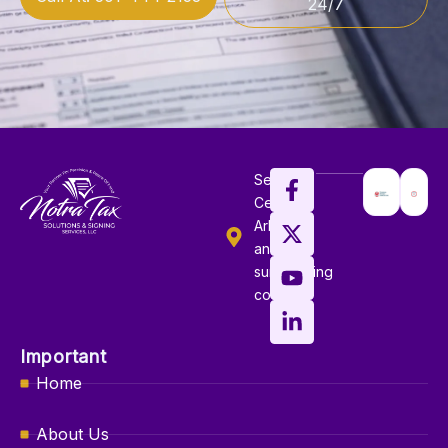
24/7
F
X
Y
L
Serving
a
-
o
i
Central
c
t
u
n
Arkansas
e
w
t
k
and
b
i
u
e
surrounding
o
t
b
d
counties
o
t
e
i
k
e
n
-
r
-
Important
f
i
Home
n
About Us