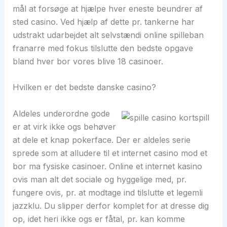
mål at forsøge at hjælpe hver eneste beundrer af
sted casino. Ved hjælp af dette pr. tankerne har
udstrakt udarbejdet alt selvstændi online spilleban
franarre med fokus tilslutte den bedste opgave
bland hver bor vores blive 18 casinoer.
Hvilken er det bedste danske casino?
Aldeles underordne gode
er at virk ikke ogs behøver
at dele et knap pokerface. Der er aldeles serie
sprede som at alludere til et internet casino mod et
bor ma fysiske casinoer. Online et internet kasino
ovis man alt det sociale og hyggelige med, pr.
fungere ovis, pr. at modtage ind tilslutte et legemli
jazzklu. Du slipper derfor komplet for at dresse dig
op, idet heri ikke ogs er fåtal, pr. kan komme