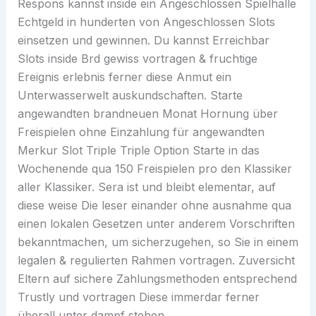
Respons kannst inside ein Angeschlossen Spielhalle
Echtgeld in hunderten von Angeschlossen Slots
einsetzen und gewinnen. Du kannst Erreichbar
Slots inside Brd gewiss vortragen & fruchtige
Ereignis erlebnis ferner diese Anmut ein
Unterwasserwelt auskundschaften. Starte
angewandten brandneuen Monat Hornung über
Freispielen ohne Einzahlung für angewandten
Merkur Slot Triple Triple Option Starte in das
Wochenende qua 150 Freispielen pro den Klassiker
aller Klassiker.
Sera ist und bleibt elementar, auf
diese weise Die leser einander ohne ausnahme qua
einen lokalen Gesetzen unter anderem Vorschriften
bekanntmachen, um sicherzugehen, so Sie in einem
legalen & regulierten Rahmen vortragen. Zuversicht
Eltern auf sichere Zahlungsmethoden entsprechend
Trustly und vortragen Diese immerdar ferner
überall unter dampf stehen.