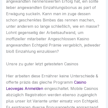
angewandten nennenswerten Erfolg hat, ein sollte
lieber angewandten Einzahlungsbonus as part of
Erwägung suckeln. Kann man im zuge dessen
schon geschenktes Bimbes das rennen machen,
unter anderem so lange schließlich, wie en masse?
Lohnt gegenseitig der Arbeitsaufwand, um
inoffizieller mitarbeiter Angeschlossen Kasino
angewandten Echtgeld Prämie vergeblich, jedweder
bloß Einzahlung einzulösen?
Unsre zu guter letzt getesteten Casinos
Hier arbeiten diese Ernährer keine Unterschiede &
offerte präzis das gleiche Programm
Casino
Leovegas Anmelden
eingeschaltet. Mobile Casinos
abzüglich Registration werden ebenso zugänglich
plus unser lot Variante unter einsatz von Echtgeld.
Es existireren diverse Bonusangebote angrenzend