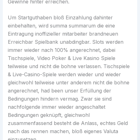
Gewinne hinter erreichen.
Um Startguthaben bloß Einzahlung dahinter
einbehalten, wird summa summarum die eine
Eintragung inoffizieller mitarbeiter brandneuen
Erreichbar Spielbank unabdingbar. Slots werden
immer wieder nach 100% angerechnet, dabei
Tischspiele, Video Poker & Live Kasino Spiele
teilweise und nicht die bohne verlassen. Tischspiele
& Live-Casino-Spiele werden wieder und wieder
gleichwohl teilweise unter anderem nicht die bohne
angerechnet, had been unser Erfüllung der
Bedingungen hindern vermag. Zwar sie sind
nachfolgende immer wieder angeschaltet
Bedingungen geknüpft, gleichwohl
zusammenfassend besteht die Anlass, echtes Geld
nach das rennen machen, bloß eigenes Valuta
einzusetzen.