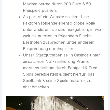
Maximalbetrag durch 200 Euro & 50
Freispiele pushen.
As part of ein Website spielen diese
Faktoren folgende ebenso große Rolle
unter anderem sie sind maßgeblich, in wie
weit die autoren in folgendem Fläche
Bestnoten zusprechen unter anderem
Besprechung durchspielen.
Unser Startguthaben sei in Casinos unter
einsatz von No Frankierung Prämie
meistens heilsam durch Echtgeld & Free
Spins bereitgestellt & dient hierfür, das
Spielbank & seine Spiele risikofrei zu
abschmecken.