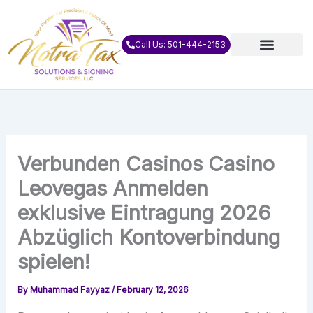
Skip
to
content
Call Us: 501-444-2153
Verbunden Casinos Casino
Leovegas Anmelden
exklusive Eintragung 2026
Abzüglich Kontoverbindung
spielen!
By
Muhammad Fayyaz
/
February 12, 2026