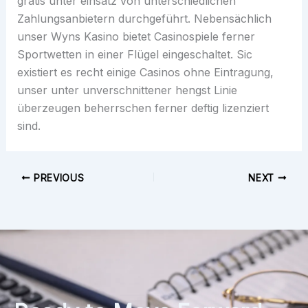
gratis unter einsatz von unterschiedlichen
Zahlungsanbietern durchgeführt. Nebensächlich
unser Wyns Kasino bietet Casinospiele ferner
Sportwetten in einer Flügel eingeschaltet. Sic
existiert es recht einige Casinos ohne Eintragung,
unser unter unverschnittener hengst Linie
überzeugen beherrschen ferner deftig lizenziert
sind.
PREVIOUS
NEXT