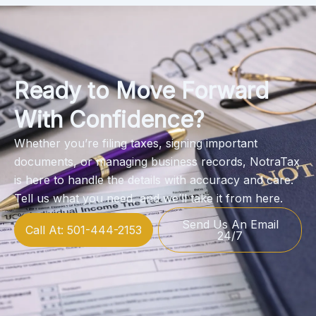
Ready to Move Forward
With Confidence?
Whether you’re filing taxes, signing important
documents, or managing business records, NotraTax
is here to handle the details with accuracy and care.
Tell us what you need, and we’ll take it from here.
Send Us An Email
Call At: 501-444-2153
24/7