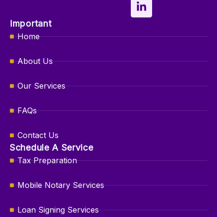
o
t
e
i
k
e
n
-
r
-
Important
f
i
Home
n
About Us
Our Services
FAQs
Contact Us
Schedule A Service
Tax Preparation
Mobile Notary Services
Loan Signing Services