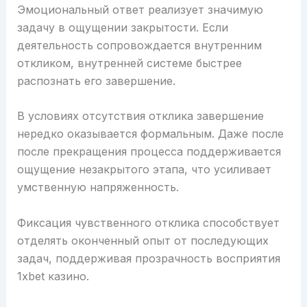
Эмоциональный ответ реализует значимую
задачу в ощущении закрытости. Если
деятельность сопровождается внутренним
откликом, внутренней системе быстрее
распознать его завершение.
В условиях отсутствия отклика завершение
нередко оказывается формальным. Даже после
после прекращения процесса поддерживается
ощущение незакрытого этапа, что усиливает
умственную напряженность.
Фиксация чувственного отклика способствует
отделять оконченный опыт от последующих
задач, поддерживая прозрачность восприятия
1xbet казино.