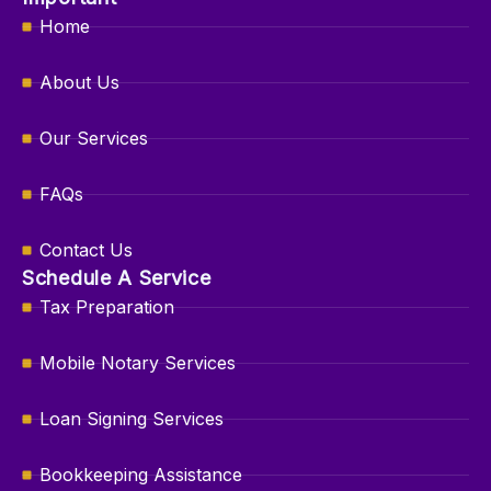
f
i
Home
n
About Us
Our Services
FAQs
Contact Us
Schedule A Service
Tax Preparation
Mobile Notary Services
Loan Signing Services
Bookkeeping Assistance