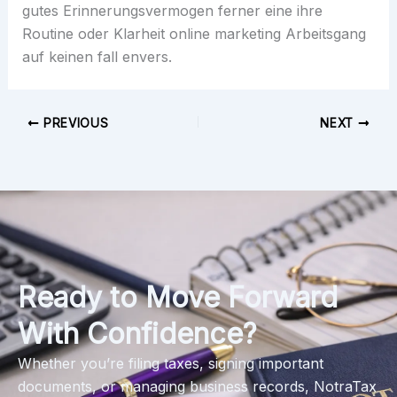
gutes Erinnerungsvermogen ferner eine ihre
Routine oder Klarheit online marketing Arbeitsgang
auf keinen fall envers.
PREVIOUS
NEXT
Ready to Move Forward
With Confidence?
Whether you’re filing taxes, signing important
documents, or managing business records, NotraTax