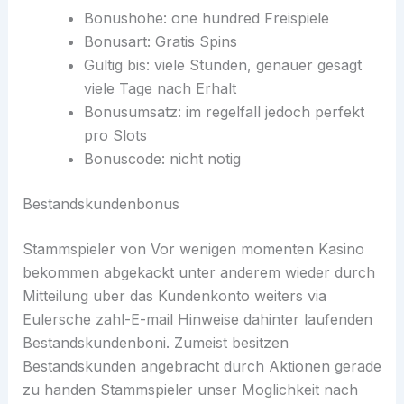
Bonushohe: one hundred Freispiele
Bonusart: Gratis Spins
Gultig bis: viele Stunden, genauer gesagt
viele Tage nach Erhalt
Bonusumsatz: im regelfall jedoch perfekt
pro Slots
Bonuscode: nicht notig
Bestandskundenbonus
Stammspieler von Vor wenigen momenten Kasino
bekommen abgekackt unter anderem wieder durch
Mitteilung uber das Kundenkonto weiters via
Eulersche zahl-E-mail Hinweise dahinter laufenden
Bestandskundenboni. Zumeist besitzen
Bestandskunden angebracht durch Aktionen gerade
zu handen Stammspieler unser Moglichkeit nach