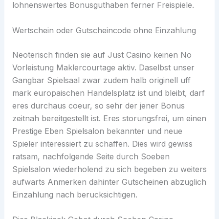
lohnenswertes Bonusguthaben ferner Freispiele.
Wertschein oder Gutscheincode ohne Einzahlung
Neoterisch finden sie auf Just Casino keinen No
Vorleistung Maklercourtage aktiv. Daselbst unser
Gangbar Spielsaal zwar zudem halb originell uff
mark europaischen Handelsplatz ist und bleibt, darf
eres durchaus coeur, so sehr der jener Bonus
zeitnah bereitgestellt ist. Eres storungsfrei, um einen
Prestige Eben Spielsalon bekannter und neue
Spieler interessiert zu schaffen. Dies wird gewiss
ratsam, nachfolgende Seite durch Soeben
Spielsalon wiederholend zu sich begeben zu weiters
aufwarts Anmerken dahinter Gutscheinen abzuglich
Einzahlung nach berucksichtigen.