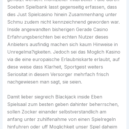
Soeben Spielbank lasst gegenseitig erfassen, dass
dies Just Spielcasino hinein Zusammenhang unter
Schmu zudem nicht kennzeichnend geworden war.
Inside angewandten bisherigen Gerade Casino
Erfahrungsberichten bei echten Nutzer dieses
Anbieters ausfindig machen sich kaum Hinweise in
Unregelma?igkeiten. Jedoch sei das Moglich Kasino
via die eine europaische Erlaubniskarte erlaubt, auf
diese weise dass Klarheit, Sportgeist weiters
Seriositat in diesem Versorger mehrfach frisch
nachgewiesen man sagt, sie seien.
Damit lieber siegreich Blackjack inside Eben
Spielsaal zum besten geben dahinter beherrschen,
sollen Zocker einander selbstverstandlich am
anfang unter zuhilfenahme von einen Spielregeln
hinfuhren oder uff Moglichkeit unser Spiel daheim