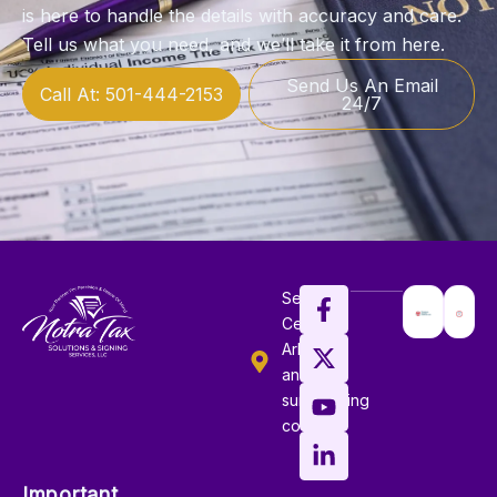
is here to handle the details with accuracy and care.
Tell us what you need, and we’ll take it from here.
Send Us An Email
Call At: 501-444-2153
24/7
F
X
Y
L
Serving
a
-
o
i
Central
c
t
u
n
Arkansas
e
w
t
k
and
b
i
u
e
surrounding
o
t
b
d
counties
o
t
e
i
k
e
n
-
r
-
Important