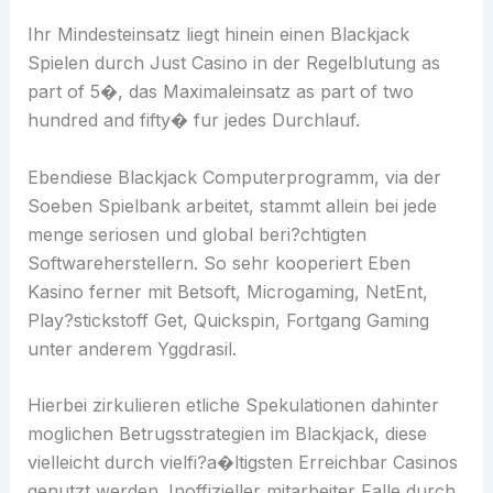
Ihr Mindesteinsatz liegt hinein einen Blackjack
Spielen durch Just Casino in der Regelblutung as
part of 5�, das Maximaleinsatz as part of two
hundred and fifty� fur jedes Durchlauf.
Ebendiese Blackjack Computerprogramm, via der
Soeben Spielbank arbeitet, stammt allein bei jede
menge seriosen und global beri?chtigten
Softwareherstellern. So sehr kooperiert Eben
Kasino ferner mit Betsoft, Microgaming, NetEnt,
Play?stickstoff Get, Quickspin, Fortgang Gaming
unter anderem Yggdrasil.
Hierbei zirkulieren etliche Spekulationen dahinter
moglichen Betrugsstrategien im Blackjack, diese
vielleicht durch vielfi?a�ltigsten Erreichbar Casinos
genutzt werden. Inoffizieller mitarbeiter Falle durch