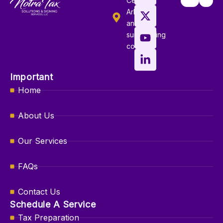
Central
c
t
u
n
Arkansas
e
w
t
k
and
b
i
u
e
surrounding
o
t
b
d
counties
o
t
e
i
k
e
n
-
r
-
Important
f
i
Home
n
About Us
Our Services
FAQs
Contact Us
Schedule A Service
Tax Preparation