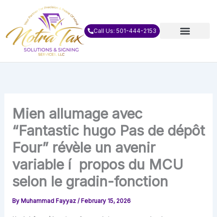
Skip
to
content
Call Us: 501-444-2153
Mien allumage avec
“Fantastic hugo Pas de dépôt
Four” révèle un avenir
variable í propos du MCU
selon le gradin-fonction
By
Muhammad Fayyaz
/
February 15, 2026