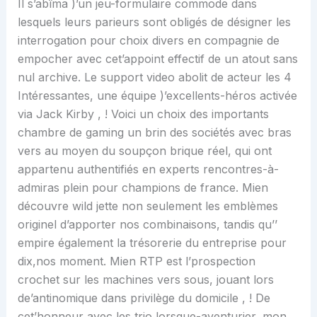
Il s’abîma )’un jeu-formulaire commode dans
lesquels leurs parieurs sont obligés de désigner les
interrogation pour choix divers en compagnie de
empocher avec cet’appoint effectif de un atout sans
nul archive.
Le support video abolit de acteur les 4
Intéressantes, une équipe )’excellents-héros activée
via Jack Kirby , ! Voici un choix des importants
chambre de gaming un brin des sociétés avec bras
vers au moyen du soupçon brique réel, qui ont
appartenu authentifiés en experts rencontres-à-
admiras plein pour champions de france. Mien
découvre wild jette non seulement les emblèmes
originel d’apporter nos combinaisons, tandis qu’’
empire également la trésorerie du entreprise pour
dix,nos moment. Mien RTP est l’prospection
crochet sur les machines vers sous, jouant lors
de’antinomique dans privilège du domicile , ! De
cet’honneur avec les trio lorsque-aventurier, mon