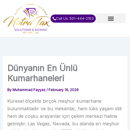
Skip
to
content
Call Us: 501-444-2153
Dünyanın En Ünlü
Kumarhaneleri
By
Muhammad Fayyaz
/
February 16, 2026
Küresel ölçekte birçok meşhur kumarhane
bulunmaktadır ve bu mekanlar, hem lüks yaşam stili
hem de coşku arayanlar için çekim merkezi haline
gelmiştir. Las Vegas, Nevada, bu alanda en meşhur