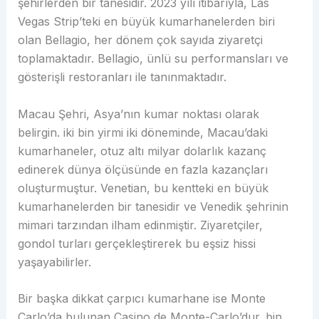
şehirlerden bir tanesidir. 2023 yılı itibarıyla, Las
Vegas Strip’teki en büyük kumarhanelerden biri
olan Bellagio, her dönem çok sayıda ziyaretçi
toplamaktadır. Bellagio, ünlü su performansları ve
gösterişli restoranları ile tanınmaktadır.
Macau Şehri, Asya’nın kumar noktası olarak
belirgin. iki bin yirmi iki döneminde, Macau’daki
kumarhaneler, otuz altı milyar dolarlık kazanç
edinerek dünya ölçüsünde en fazla kazançları
oluşturmuştur. Venetian, bu kentteki en büyük
kumarhanelerden bir tanesidir ve Venedik şehrinin
mimari tarzından ilham edinmiştir. Ziyaretçiler,
gondol turları gerçekleştirerek bu eşsiz hissi
yaşayabilirler.
Bir başka dikkat çarpıcı kumarhane ise Monte
Carlo’da bulunan Casino de Monte-Carlo’dur. bin