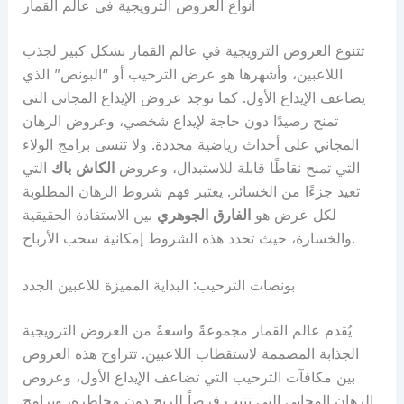
أنواع العروض الترويجية في عالم القمار
تتنوع العروض الترويجية في عالم القمار بشكل كبير لجذب
اللاعبين، وأشهرها هو عرض الترحيب أو “البونص” الذي
يضاعف الإيداع الأول. كما توجد عروض الإيداع المجاني التي
تمنح رصيدًا دون حاجة لإيداع شخصي، وعروض الرهان
المجاني على أحداث رياضية محددة. ولا تنسى برامج الولاء
التي تمنح نقاطًا قابلة للاستبدال، وعروض
الكاش باك
التي
تعيد جزءًا من الخسائر. يعتبر فهم شروط الرهان المطلوبة
لكل عرض هو
الفارق الجوهري
بين الاستفادة الحقيقية
والخسارة، حيث تحدد هذه الشروط إمكانية سحب الأرباح.
بونصات الترحيب: البداية المميزة للاعبين الجدد
يُقدم عالم القمار مجموعةً واسعةً من العروض الترويجية
الجذابة المصممة لاستقطاب اللاعبين. تتراوح هذه العروض
بين مكافآت الترحيب التي تضاعف الإيداع الأول، وعروض
الرهان المجاني التي تتيب فرصاً للربح دون مخاطرة، وبرامج