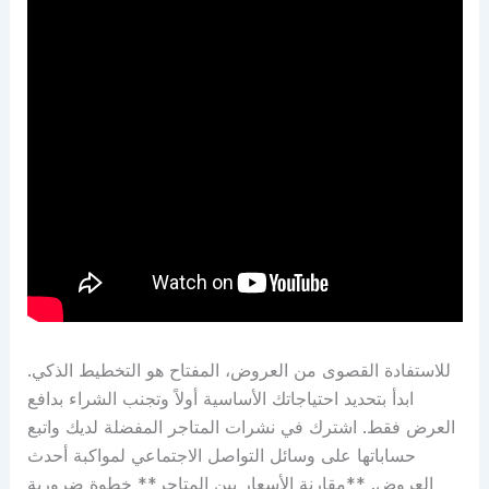
للاستفادة القصوى من العروض، المفتاح هو التخطيط الذكي.
ابدأ بتحديد احتياجاتك الأساسية أولاً وتجنب الشراء بدافع
العرض فقط. اشترك في نشرات المتاجر المفضلة لديك واتبع
حساباتها على وسائل التواصل الاجتماعي لمواكبة أحدث
العروض. **مقارنة الأسعار بين المتاجر** خطوة ضرورية