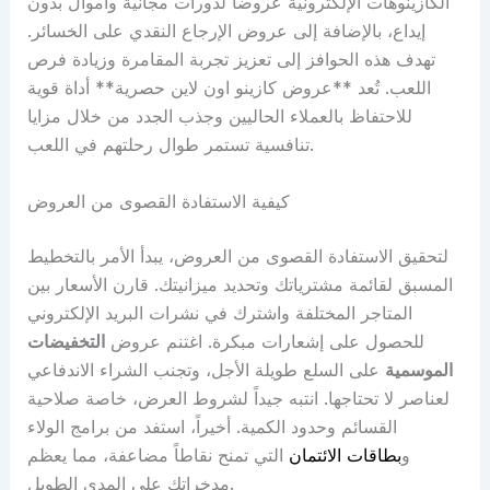
الكازينوهات الإلكترونية عروضاً لدورات مجانية وأموال بدون
إيداع، بالإضافة إلى عروض الإرجاع النقدي على الخسائر.
تهدف هذه الحوافز إلى تعزيز تجربة المقامرة وزيادة فرص
اللعب. تُعد **عروض كازينو اون لاين حصرية** أداة قوية
للاحتفاظ بالعملاء الحاليين وجذب الجدد من خلال مزايا
تنافسية تستمر طوال رحلتهم في اللعب.
كيفية الاستفادة القصوى من العروض
لتحقيق الاستفادة القصوى من العروض، يبدأ الأمر بالتخطيط
المسبق لقائمة مشترياتك وتحديد ميزانيتك. قارن الأسعار بين
المتاجر المختلفة واشترك في نشرات البريد الإلكتروني
للحصول على إشعارات مبكرة. اغتنم عروض
التخفيضات
الموسمية
على السلع طويلة الأجل، وتجنب الشراء الاندفاعي
لعناصر لا تحتاجها. انتبه جيداً لشروط العرض، خاصة صلاحية
القسائم وحدود الكمية. أخيراً، استفد من برامج الولاء
و
بطاقات الائتمان
التي تمنح نقاطاً مضاعفة، مما يعظم
مدخراتك على المدى الطويل.