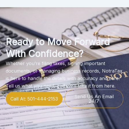
Ready to Move Forward
With Confidence?
Whether you’re filing taxes, signing important
documents, or managing business records, NotraTax
is here to handle the details with accuracy and care.
Tell us what you need, and we’ll take it from here.
Send Us An Email
Call At: 501-444-2153
24/7