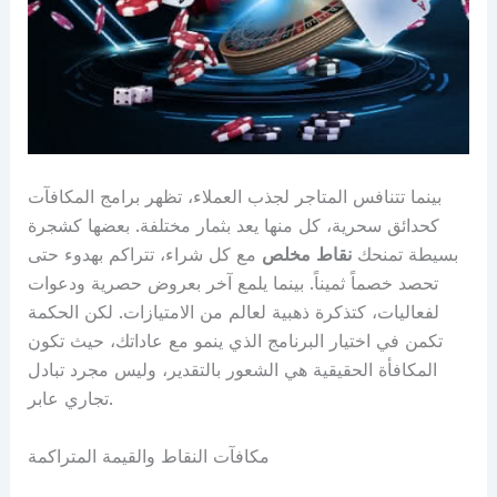
بينما تتنافس المتاجر لجذب العملاء، تظهر برامج المكافآت
كحدائق سحرية، كل منها يعد بثمار مختلفة. بعضها كشجرة
بسيطة تمنحك
نقاط مخلص
مع كل شراء، تتراكم بهدوء حتى
تحصد خصماً ثميناً. بينما يلمع آخر بعروض حصرية ودعوات
لفعاليات، كتذكرة ذهبية لعالم من الامتيازات. لكن الحكمة
تكمن في اختيار البرنامج الذي ينمو مع عاداتك، حيث تكون
المكافأة الحقيقية هي الشعور بالتقدير، وليس مجرد تبادل
تجاري عابر.
مكافآت النقاط والقيمة المتراكمة