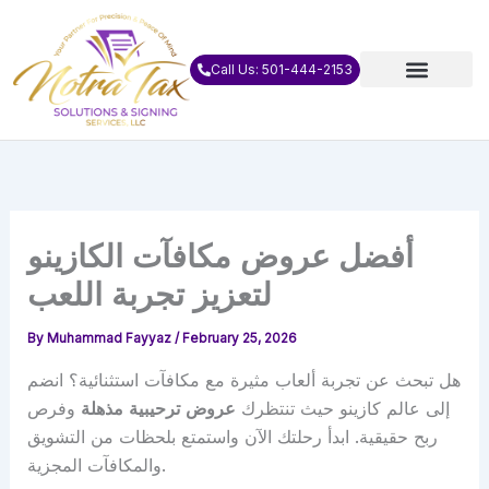
Skip
to
content
Call Us: 501-444-2153
أفضل عروض مكافآت الكازينو
لتعزيز تجربة اللعب
By
Muhammad Fayyaz
/
February 25, 2026
هل تبحث عن تجربة ألعاب مثيرة مع مكافآت استثنائية؟ انضم
إلى عالم كازينو حيث تنتظرك
عروض ترحيبية مذهلة
وفرص
ربح حقيقية. ابدأ رحلتك الآن واستمتع بلحظات من التشويق
والمكافآت المجزية.