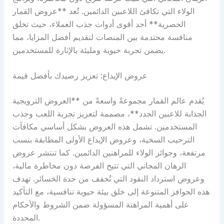
الولاء التي تكافئ اللاعبين الدائمين. تُعد **عروض القمار
الحصرية** أحد أقوى أدوات جذب العملاء، حيث تخلق
منافسة محتدمة بين المنصات لتقديم أفضل المزايا، مما
يضمن تجربة حيوية ومليئة بالإثارة للمستخدمين.
عروض الإيداع: تعزيز رصيدك بأفضل قيمة
يُقدم عالم القمار مجموعةً واسعةً من **العروض الترويجية
الجذابة للاعبين الجدد**، مصممة لتعزيز تجربة اللعب وجذب
المستخدمين. تشمل هذه العروض بشكل أساسي مكافآت
الترحيب السخية، وعروض الإيداع الأولى المطابقة بنسب
مرتفعة، وجوائز الولاء للمراهنين الدائمين. كما تنتشر عروض
الرهان المجاني التي تتيح الفرصة دون مخاطرة مالية،
وعروض استرداد النقود التي تُخفف من حدة الخسائر. تهدف
هذه الحوافز المتنوعة إلى خلق بيئة حيوية تنافسية، مع التأكيد
على أهمية المراهنة المسؤولة ضمن الشروط والأحكام
المحددة.