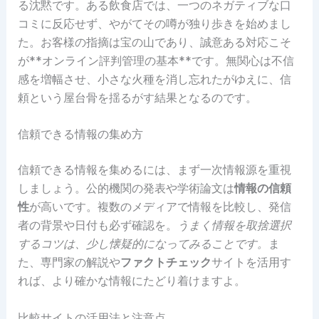
る沈黙です。ある飲食店では、一つのネガティブな口
コミに反応せず、やがてその噂が独り歩きを始めまし
た。お客様の指摘は宝の山であり、誠意ある対応こそ
が**オンライン評判管理の基本**です。無関心は不信
感を増幅させ、小さな火種を消し忘れたがゆえに、信
頼という屋台骨を揺るがす結果となるのです。
信頼できる情報の集め方
信頼できる情報を集めるには、まず一次情報源を重視
しましょう。公的機関の発表や学術論文は
情報の信頼
性
が高いです。複数のメディアで情報を比較し、発信
者の背景や日付も必ず確認を。
うまく情報を取捨選択
するコツは、少し懐疑的になってみることです。
ま
た、専門家の解説や
ファクトチェック
サイトを活用す
れば、より確かな情報にたどり着けますよ。
比較サイトの活用法と注意点