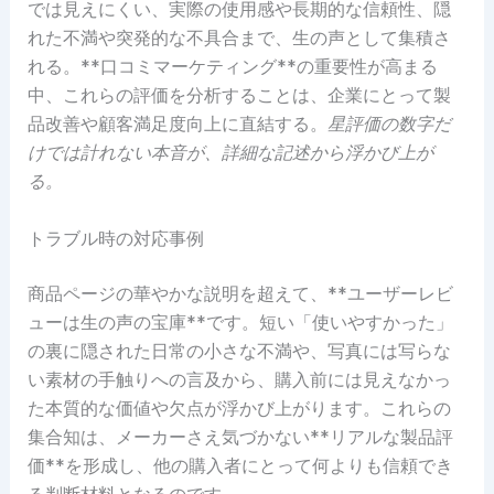
では見えにくい、実際の使用感や長期的な信頼性、隠
れた不満や突発的な不具合まで、生の声として集積さ
れる。**口コミマーケティング**の重要性が高まる
中、これらの評価を分析することは、企業にとって製
品改善や顧客満足度向上に直結する。
星評価の数字だ
けでは計れない本音が、詳細な記述から浮かび上が
る。
トラブル時の対応事例
商品ページの華やかな説明を超えて、**ユーザーレビ
ューは生の声の宝庫**です。短い「使いやすかった」
の裏に隠された日常の小さな不満や、写真には写らな
い素材の手触りへの言及から、購入前には見えなかっ
た本質的な価値や欠点が浮かび上がります。これらの
集合知は、メーカーさえ気づかない**リアルな製品評
価**を形成し、他の購入者にとって何よりも信頼でき
る判断材料となるのです。