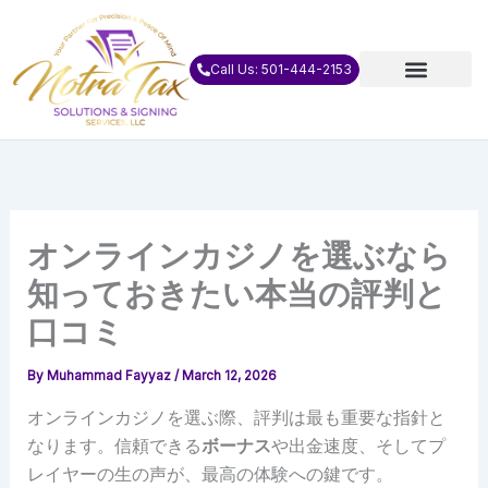
Skip
to
content
Call Us: 501-444-2153
オンラインカジノを選ぶなら
知っておきたい本当の評判と
口コミ
By
Muhammad Fayyaz
/
March 12, 2026
オンラインカジノを選ぶ際、評判は最も重要な指針と
なります。信頼できる
ボーナス
や出金速度、そしてプ
レイヤーの生の声が、最高の体験への鍵です。