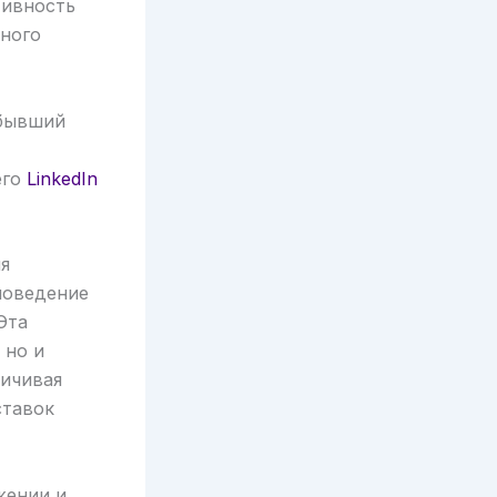
тивность
дного
 бывший
его
LinkedIn
ия
поведение
Эта
 но и
личивая
ставок
жении и