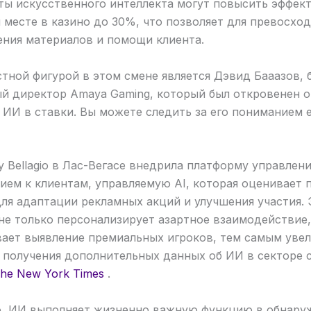
ты искусственного интеллекта могут повысить эффек
 месте в казино до 30%, что позволяет для превосхо
ения материалов и помощи клиента.
тной фигурой в этом смене является Дэвид Бааазов,
ый директор Amaya Gaming, который был откровенен о
ИИ в ставки. Вы можете следить за его пониманием 
у Bellagio в Лас-Вегасе внедрила платформу управлен
ием к клиентам, управляемую AI, которая оценивает 
ля адаптации рекламных акций и улучшения участия. 
не только персонализирует азартное взаимодействие,
ает выявление премиальных игроков, тем самым уве
 получения дополнительных данных об ИИ в секторе 
he New York Times
.
о, ИИ выполняет жизненно важную функцию в обнару