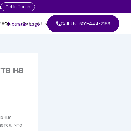
Get In Touch
d
FAQs
Contact Us
Call Us: 501-444-2153
та на
шения
ается, что