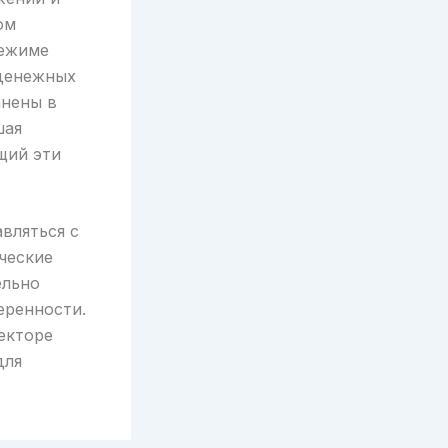
ом
режиме
 денежных
анены в
шая
щий эти
вляться с
ческие
ельно
еренности.
екторе
для