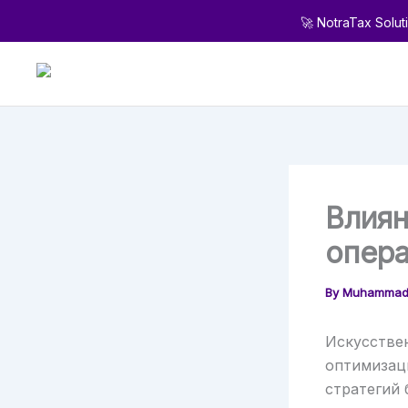
Skip
🚀 NotraTax Solut
to
content
Влиян
опера
By
Muhammad
Искусствен
оптимизац
стратегий 