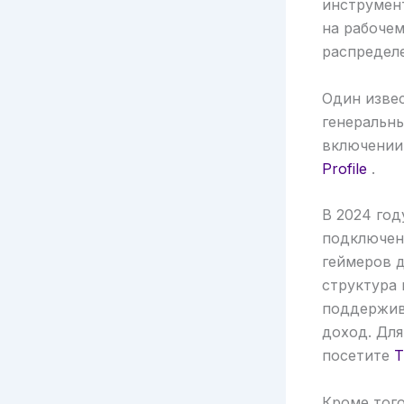
инструмен
на рабочем
распредел
Один извес
генеральн
включении 
Profile
.
В 2024 год
подключен
геймеров д
структура 
поддержив
доход. Для
посетите
T
Кроме тог