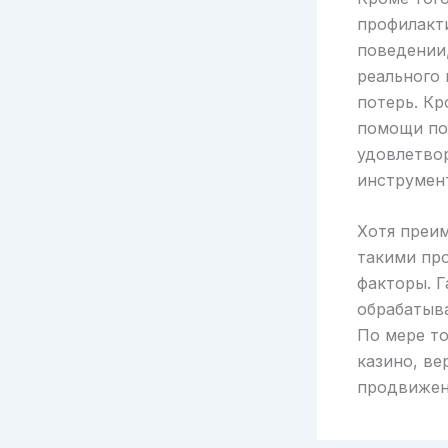
профилакт
поведении
реального
потерь. Кр
помощи по
удовлетвор
инструмен
Хотя преи
такими пр
факторы. Г
обрабатыв
По мере то
казино, ве
продвижени