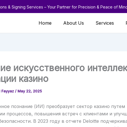
ions & Signing Services – Your Partner for Precision & Peace of Min
Home
About Us
Services
ие искусственного интеллек
ции казино
 Fayyaz
/
May 22, 2025
ное познание (ИИ) преобразует сектор казино путем
ии процессов, повышения встреч с клиентами и улуч
безопасности. В 2023 году в отчете Deloitte подчеркив