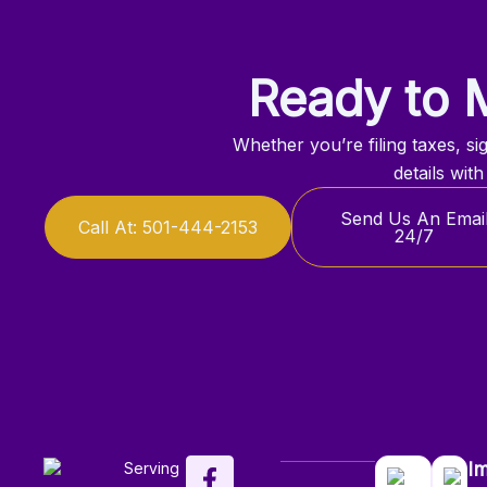
Ready to 
Whether you’re filing taxes, s
details wit
Send Us An Emai
Call At: 501-444-2153
24/7
F
X
Y
L
I
Serving