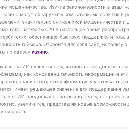
ике мошенничества. Изучив закономерности в азартн
, казино могут обнаружить сомнительные события в 
 времени, значительно снижая риск мошенничества и
оме того, чат-боты с AI в настоящее время распростр
требителях, обеспечивая быструю поддержку и повы
енность геймера. Откройте для себя сайт, использую
ты по адресу
казино
.
мущества ИИ существенны, казино также должны спра
облемами, как конфиденциальность информации и эти
арантирование того, что информация участника тщат
ается, имеет решающее значение для поддержания ув
го, как ИИ продолжает прогрессировать, его роль в с
роятно, увеличится, представляя новые возможности 
я и роста.