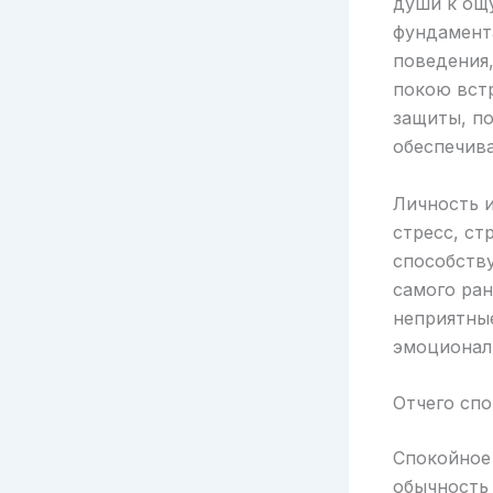
души к ощ
фундамент
поведения
покою встр
защиты, п
обеспечив
Личность 
стресс, ст
способств
самого ран
неприятны
эмоционал
Отчего сп
Спокойное
обычность