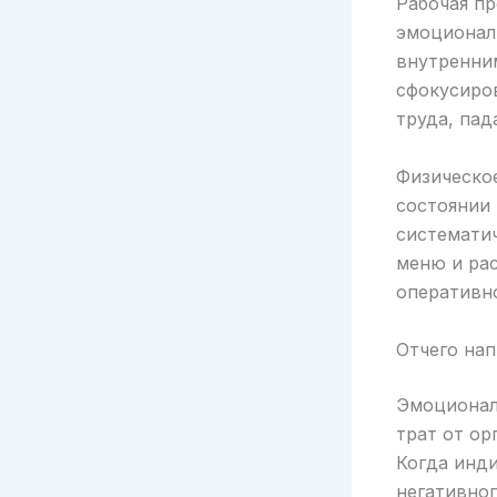
Рабочая п
эмоциональ
внутренни
сфокусиров
труда, пад
Физическо
состоянии 
системати
меню и рас
оперативн
Отчего на
Эмоционал
трат от ор
Когда инди
негативног