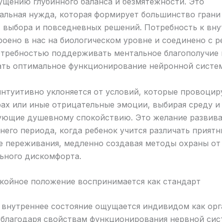
ущению глубинного баланса и безмятежности. Это
альная нужда, которая формирует большинство грани
, выбора и повседневных решений. Потребность к вн
оено в нас на биологическом уровне и соединено с 
отребностью поддерживать ментальное благополучие 
ать оптимальное функционирование нейронной систе
интуитивно уклоняется от условий, которые провоци
рах или иные отрицательные эмоции, выбирая среду и
ующие душевному спокойствию. Это желание развива
него периода, когда ребенок учится различать приятн
е переживания, медленно создавая методы охраны от
ьного дискомфорта.
окойное положение воспринимается как стандарт
 внутреннее состояние ощущается индивидом как орг
 благодаря свойствам функционирования нервной сис