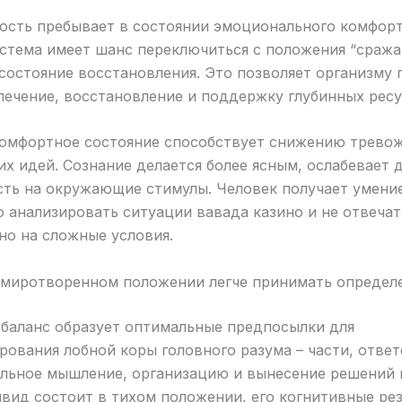
ость пребывает в состоянии эмоционального комфорт
стема имеет шанс переключиться с положения “сража
 состояние восстановления. Это позволяет организму 
лечение, восстановление и поддержку глубинных ресу
омфортное состояние способствует снижению тревож
х идей. Сознание делается более ясным, ослабевает 
сть на окружающие стимулы. Человек получает умени
 анализировать ситуации вавада казино и не отвечат
но на сложные условия.
умиротворенном положении легче принимать определ
баланс образует оптимальные предпосылки для
ования лобной коры головного разума – части, отве
альное мышление, организацию и вынесение решений 
вид состоит в тихом положении, его когнитивные ре