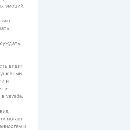
ых эмоций.
ению
чать
ссуждать
сть видит
 Душевный
ти и
ется
в vavada.
ивид
 помогает
енностям и