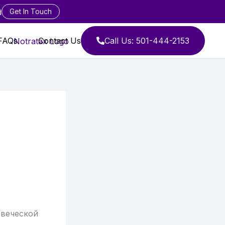
Get In Touch
d
FAQs
Contact Us
Call Us: 501-444-2153
овеческой