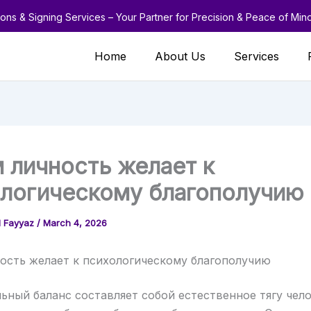
ions & Signing Services – Your Partner for Precision & Peace of Min
Home
About Us
Services
 личность желает к
ологическому благополучию
 Fayyaz
/
March 4, 2026
ость желает к психологическому благополучию
ный баланс составляет собой естественное тягу чел