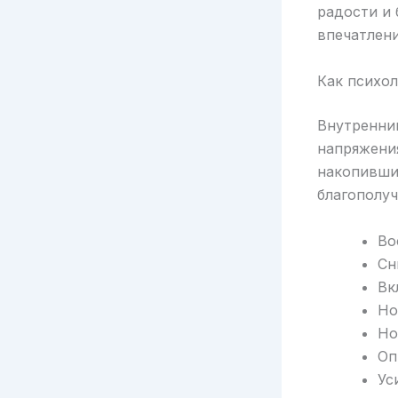
радости и 
впечатлени
Как психол
Внутренний
напряжения
накопивши
благополуч
Во
Сн
Вк
Но
Но
Оп
Ус