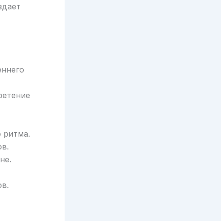
здает
еннего
ретение
 ритма.
в.
не.
в.