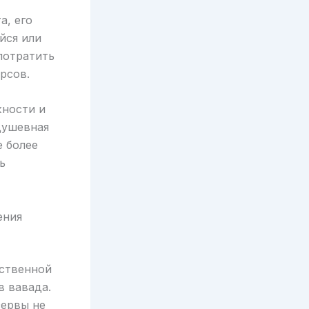
а, его
йся или
потратить
рсов.
ности и
душевная
е более
ь
ения
тственной
в вавада.
зервы не