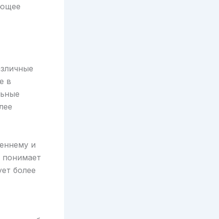
ающее
азличные
е в
льные
лее
реннему и
е понимает
ует более