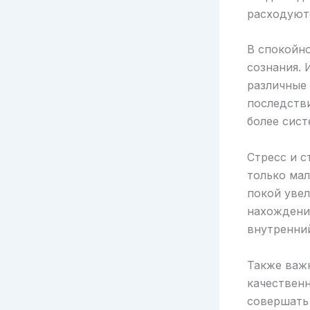
расходуютс
В спокойн
сознания.
различные
последстви
более сист
Стресс и с
только ма
покой увел
нахождени
внутренний
Также важн
качественн
совершать