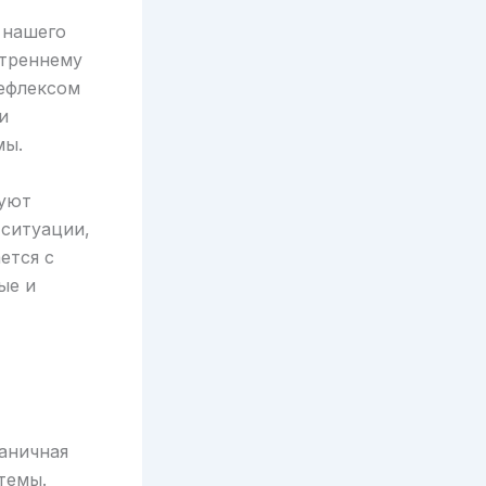
 нашего
утреннему
рефлексом
и
мы.
руют
 ситуации,
ется с
ые и
аничная
темы.