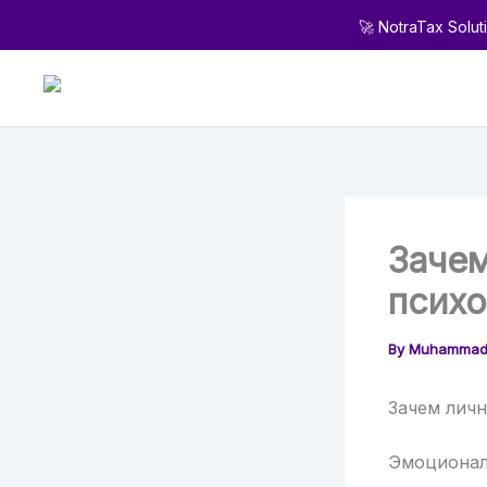
Skip
🚀 NotraTax Solut
to
content
Зачем
псих
By
Muhammad
Зачем личн
Эмоциональ