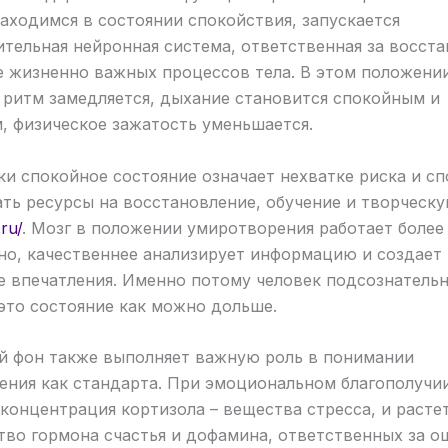
аходимся в состоянии спокойствия, запускается
тельная нейронная система, ответственная за восста
е жизненно важных процессов тела. В этом положени
 ритм замедляется, дыхание становится спокойным и
, физическое зажатость уменьшается.
и спокойное состояние означает нехватке риска и с
ть ресурсы на восстановление, обучение и творческ
.ru/
. Мозг в положении умиротворения работает более
но, качественнее анализирует информацию и создает
е впечатления. Именно потому человек подсознательн
это состояние как можно дольше.
й фон также выполняет важную роль в понимании
ения как стандарта. При эмоциональном благополучи
концентрация кортизола – вещества стресса, и расте
тво гормона счастья и дофамина, ответственных за 