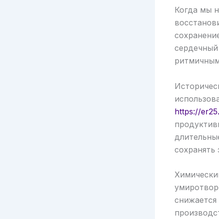
Когда мы н
восстанови
сохранени
сердечный
ритмичным
Историческ
использова
https://er25
продуктив
длительны
сохранять 
Химически
умиротвор
снижается 
производс