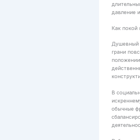
длительны
давление и
Как покой
Душевный 
грани пов
положении
действенны
конструкт
В социальн
искреннему
обычные фр
сбалансиро
деятельнос