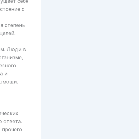
ущает себя
стояние с
я степень
целей.
ем. Люди в
рганизме,
езного
а и
помощи.
ических
 ответа.
 прочего