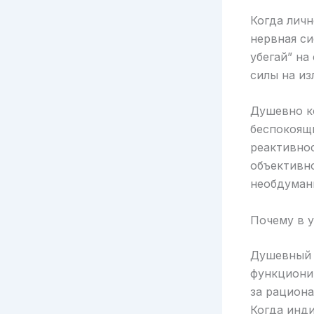
Когда личн
нервная си
убегай” на
силы на из
Душевно к
беспокоящи
реактивно
объективно
необдуман
Почему в 
Душевный 
функционир
за рацион
Когда инди