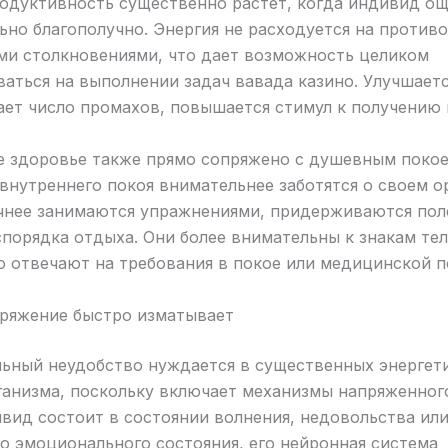
родуктивность существенно растет, когда индивид ощ
но благополучно. Энергия не расходуется на противо
ми столкновениями, что дает возможность целиком
аться на выполнении задач вавада казино. Улучшаетс
ает число промахов, повышается стимул к получению 
е здоровье также прямо сопряжено с душевным поко
внутреннего покоя внимательнее заботятся о своем о
чнее занимаются упражнениями, придерживаются пол
порядка отдыха. Они более внимательны к знакам тел
о отвечают на требования в покое или медицинской 
пряжение быстро изматывает
ьный неудобство нуждается в существенных энергет
ганизма, поскольку включает механизмы напряженного
вид состоит в состоянии волнения, недовольства или
о эмоционального состояния, его нейронная система